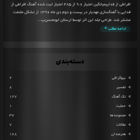
افراطی از فداییمیانگین امتیاز 9.6 از 485 امتیاز ثبت شده آهنگ افراطی از
فدایی با آهنگسازی مهدیار در بیست و دوم دی ماه 1396 از تشکل ملتفت
منتشر شد. طراحی جلد این اثر توسط ارسلان ابومحسن‌پ...
ادامه مطلب
دسته‌بندی
بیوگرافی
2
تفسیر
8
تک آهنگ
127
حمایت
1
مجموعه ها
36
مقالات
7
هنرمندان
168