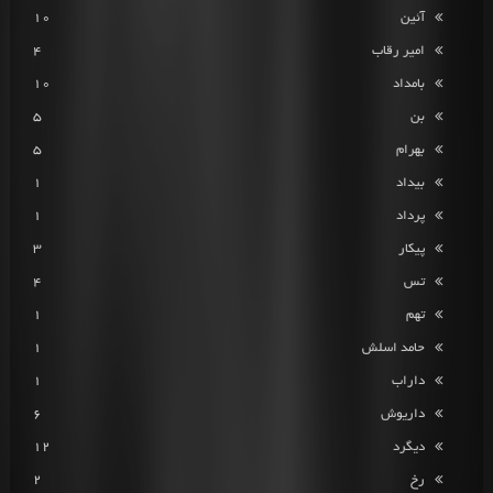
آئین
10
امیر رقاب
4
بامداد
10
بن
5
بهرام
5
بیداد
1
پرداد
1
پیکار
3
تس
4
تهم
1
حامد اسلش
1
داراب
1
داریوش
6
دیگرد
12
رخ
2