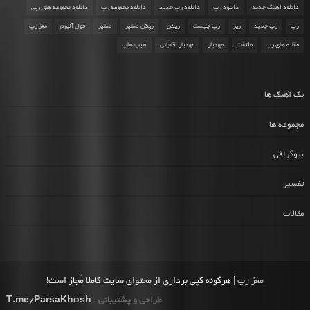
دانلود اهنگ جدید
دانلود رپ
دانلود رپ جدید
دانلود مجموعه رپ
دانلود مجموعه های رپی
رپ
رپ جدید
رپر
رپ چیست
رپکن
رپکن صفیر
صفیر
فول آلبوم
مغز رپ
مقاله های رپ
ملتفت
مهدیار
مهدیار آقاجانی
هیپ هاپ
تک آهنگ ها
مجموعه ها
بیوگرافی
تفسیر
مقالات
مغز رپ
| هرگونه کپی برداری از محتوای سایت کاملا مُجاز است!
طراحی و پشتیبانی :
T.me/ParsaKhosh