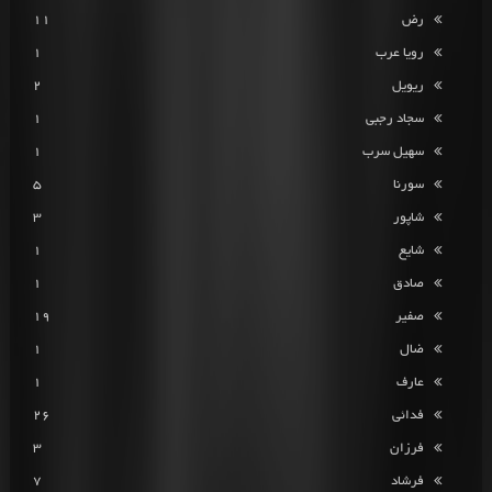
رض
11
رویا عرب
1
ریویل
2
سجاد رجبی
1
سهیل سرب
1
سورنا
5
شاپور
3
شایع
1
صادق
1
صفیر
19
ضال
1
عارف
1
فدائی
26
فرزان
3
فرشاد
7