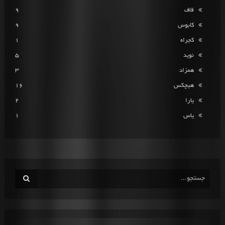
قاف
9
کابوس
9
کجراه
1
نوید
5
همزاد
3
هیچکس
16
یارا
2
یاس
1