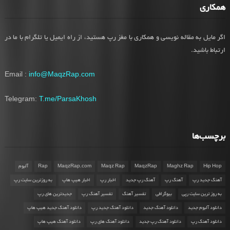
همکاری
اگر مایل به مقاله نویسی و همکاری با مغز رپ هستید، از راه ایمیل یا تلگرام با ما در
ارتباط باشید.
Email :
info@MaqzRap.com
Telegram:
T.me/ParsaKhosh
برچسب‌ها
Hip Hop
Maghz Rap
MaqzRap
Maqz Rap
MaqzRap.com
Rap
آلبوم
آهنگ جدید رپ
آهنگ رپ
آهنگ رپ جدید
اخبار رپ
اخبار هیپ هاپ
به روزترین سایت رپ
به روز ترین سایت رپی
بیوگرافی
تفسیر آهنگ
تفسیر آهنگ رپ
جدیدترین های رپ
دانلود آلبوم جدید
دانلود آهنگ جدید
دانلود آهنگ جدید رپ
دانلود آهنگ جدید هیپ هاپ
دانلود آهنگ رپ
دانلود آهنگ رپ جدید
دانلود آهنگ های رپ
دانلود آهنگ هیپ هاپ