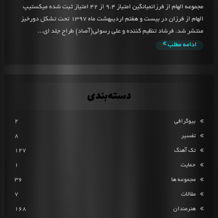
مجموعه الهام از فرزانمیانگین امتیاز 9.4 از 42 امتیاز ثبت شده میکستیپ
الهام از فرزان در بیست و هفتم اردیبهشت ماه 1397 تحت تشکل دورخیز
منتشر شد. فرشاد تنظیم کننده و علی رسولی(آصاد) طراح جلد ای...
ادامه مطلب
دسته‌بندی
بیوگرافی
2
تفسیر
8
تک آهنگ
127
حمایت
1
مجموعه ها
36
مقالات
7
هنرمندان
168