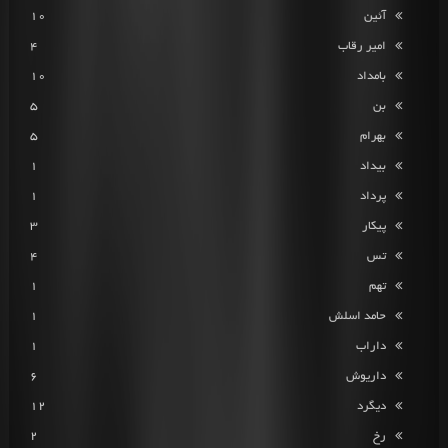
آئین
10
امیر رقاب
4
بامداد
10
بن
5
بهرام
5
بیداد
1
پرداد
1
پیکار
3
تس
4
تهم
1
حامد اسلش
1
داراب
1
داریوش
6
دیگرد
12
رخ
2