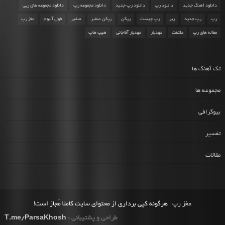
دانلود اهنگ جدید
دانلود رپ
دانلود رپ جدید
دانلود مجموعه رپ
دانلود مجموعه های رپی
رپ
رپ جدید
رپر
رپ چیست
رپکن
رپکن صفیر
صفیر
فول آلبوم
مغز رپ
مقاله های رپ
ملتفت
مهدیار
مهدیار آقاجانی
هیپ هاپ
تک آهنگ ها
مجموعه ها
بیوگرافی
تفسیر
مقالات
مغز رپ
| هرگونه کپی برداری از محتوای سایت کاملا مُجاز است!
طراحی و پشتیبانی :
T.me/ParsaKhosh