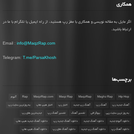
همکاری
اگر مایل به مقاله نویسی و همکاری با مغز رپ هستید، از راه ایمیل یا تلگرام با ما در
ارتباط باشید.
Email :
info@MaqzRap.com
Telegram:
T.me/ParsaKhosh
برچسب‌ها
Hip Hop
Maghz Rap
MaqzRap
Maqz Rap
MaqzRap.com
Rap
آلبوم
آهنگ جدید رپ
آهنگ رپ
آهنگ رپ جدید
اخبار رپ
اخبار هیپ هاپ
به روزترین سایت رپ
به روز ترین سایت رپی
بیوگرافی
تفسیر آهنگ
تفسیر آهنگ رپ
جدیدترین های رپ
دانلود آلبوم جدید
دانلود آهنگ جدید
دانلود آهنگ جدید رپ
دانلود آهنگ جدید هیپ هاپ
دانلود آهنگ رپ
دانلود آهنگ رپ جدید
دانلود آهنگ های رپ
دانلود آهنگ هیپ هاپ