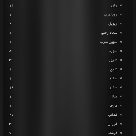
رض
11
رویا عرب
1
ریویل
2
سجاد رجبی
1
سهیل سرب
1
سورنا
5
شاپور
3
شایع
1
صادق
1
صفیر
19
ضال
1
عارف
1
فدائی
26
فرزان
3
فرشاد
7