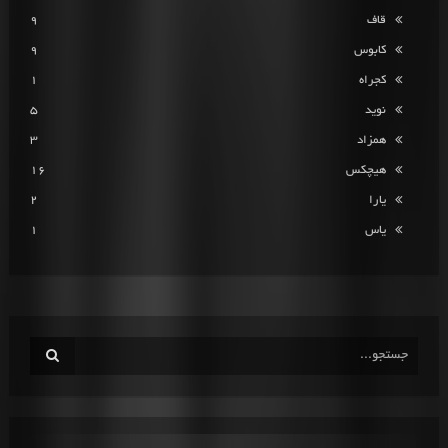
قاف
9
کابوس
9
کجراه
1
نوید
5
همزاد
3
هیچکس
16
یارا
2
یاس
1