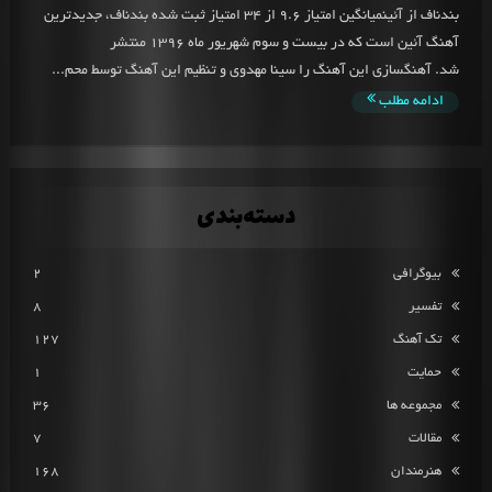
بندناف از آئینمیانگین امتیاز 9.6 از 34 امتیاز ثبت شده بندناف، جدیدترین
آهنگ آئین است که در بیست و سوم شهریور ماه 1396 منتشر
شد. آهنگسازی این آهنگ را سینا مهدوی و تنظیم این آهنگ توسط محم...
ادامه مطلب
دسته‌بندی
بیوگرافی
2
تفسیر
8
تک آهنگ
127
حمایت
1
مجموعه ها
36
مقالات
7
هنرمندان
168