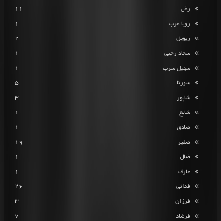
رض
11
رویا عرب
1
ریویل
2
سجاد رجبی
1
سهیل سرب
1
سورنا
5
شاپور
3
شایع
1
صادق
1
صفیر
19
ضال
1
عارف
1
فدائی
26
فرزان
3
فرشاد
7