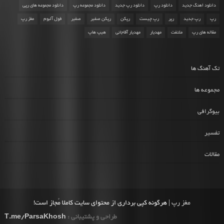
دانلود اهنگ جدید
دانلود رپ
دانلود رپ جدید
دانلود مجموعه رپ
دانلود مجموعه های رپی
رپ
رپ جدید
رپر
رپ چیست
رپکن
رپکن صفیر
صفیر
فول آلبوم
مغز رپ
مقاله های رپ
ملتفت
مهدیار
مهدیار آقاجانی
هیپ هاپ
تک آهنگ ها
مجموعه ها
بیوگرافی
تفسیر
مقالات
مغز رپ
| هرگونه کپی برداری از محتوای سایت کاملا مُجاز است!
طراحی و پشتیبانی :
T.me/ParsaKhosh