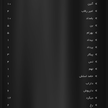
آئین
10
امیر رقاب
4
بامداد
10
بن
5
بهرام
5
بیداد
1
پرداد
1
پیکار
3
تس
4
تهم
1
حامد اسلش
1
داراب
1
داریوش
6
دیگرد
12
رخ
2