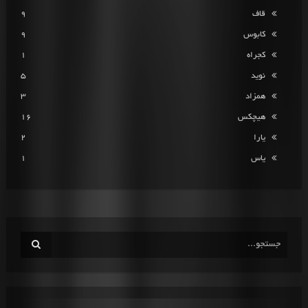
قاف
9
کابوس
9
کجراه
1
نوید
5
همزاد
3
هیچکس
16
یارا
2
یاس
1