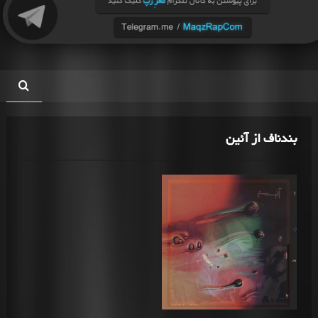
بندناف از آئین