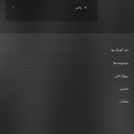
یاس
1
تک آهنگ ها
مجموعه ها
بیوگرافی
تفسیر
مقالات