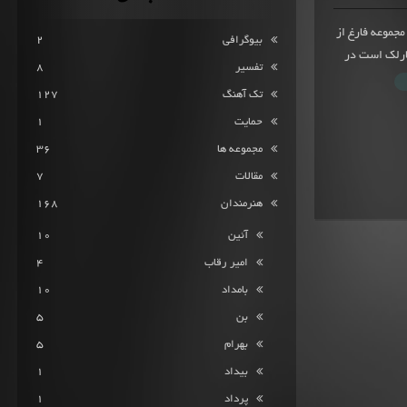
از 80 امتیاز ثبت شده مجموعه فارغ از
بیوگرافی
2
ارلک است در
تفسیر
8
تک آهنگ
127
حمایت
1
مجموعه ها
36
مقالات
7
هنرمندان
168
آئین
10
امیر رقاب
4
بامداد
10
بن
5
بهرام
5
بیداد
1
پرداد
1