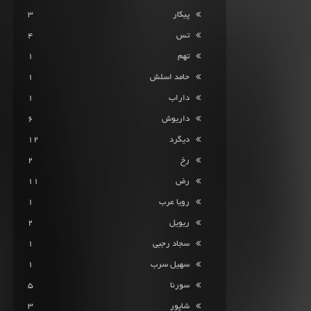
پیکار
3
تس
4
تهم
1
حامد اسلش
1
داراب
1
داریوش
6
دیگرد
12
رخ
2
رض
11
رویا عرب
1
ریویل
2
سجاد رجبی
1
سهیل سرب
1
سورنا
5
شاپور
3