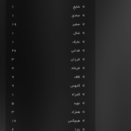
شایع
1
صادق
1
صفیر
19
ضال
1
عارف
1
فدائی
26
فرزان
3
فرشاد
7
قاف
9
کابوس
9
کجراه
1
نوید
5
همزاد
3
هیچکس
16
یارا
2