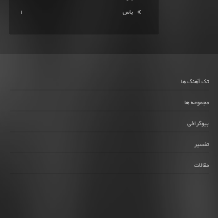
یاس
1
تک آهنگ ها
مجموعه ها
بیوگرافی
تفسیر
مقالات