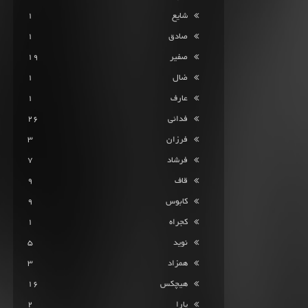
شایع
1
صادق
1
صفیر
19
ضال
1
عارف
1
فدائی
26
فرزان
3
فرشاد
7
قاف
9
کابوس
9
کجراه
1
نوید
5
همزاد
3
هیچکس
16
یارا
2