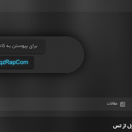
مقالات
ل از تس