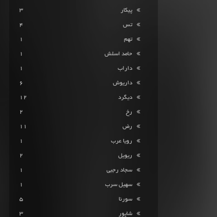
پیکار
3
تس
4
تهم
1
حامد اسلش
1
داراب
1
داریوش
6
دیگرد
12
رخ
2
رض
11
رویا عرب
1
ریویل
2
سجاد رجبی
1
سهیل سرب
1
سورنا
5
شاپور
3