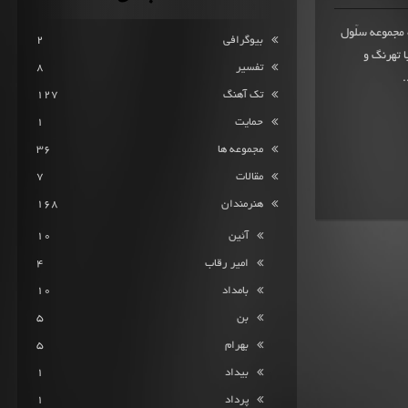
 101 امتیاز ثبت شده مجموعه سلّول
بیوگرافی
2
عه با تهرنگ و
تفسیر
8
.
تک آهنگ
127
حمایت
1
مجموعه ها
36
مقالات
7
هنرمندان
168
آئین
10
امیر رقاب
4
بامداد
10
بن
5
بهرام
5
بیداد
1
پرداد
1