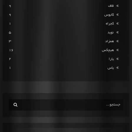
قاف
9
کابوس
9
کجراه
1
نوید
5
همزاد
3
هیچکس
16
یارا
2
یاس
1