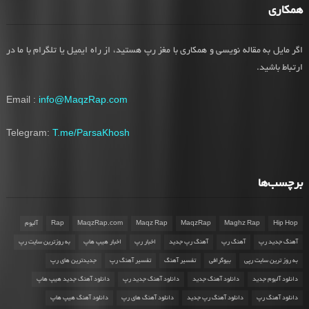
همکاری
اگر مایل به مقاله نویسی و همکاری با مغز رپ هستید، از راه ایمیل یا تلگرام با ما در
ارتباط باشید.
Email :
info@MaqzRap.com
Telegram:
T.me/ParsaKhosh
برچسب‌ها
Hip Hop
Maghz Rap
MaqzRap
Maqz Rap
MaqzRap.com
Rap
آلبوم
آهنگ جدید رپ
آهنگ رپ
آهنگ رپ جدید
اخبار رپ
اخبار هیپ هاپ
به روزترین سایت رپ
به روز ترین سایت رپی
بیوگرافی
تفسیر آهنگ
تفسیر آهنگ رپ
جدیدترین های رپ
دانلود آلبوم جدید
دانلود آهنگ جدید
دانلود آهنگ جدید رپ
دانلود آهنگ جدید هیپ هاپ
دانلود آهنگ رپ
دانلود آهنگ رپ جدید
دانلود آهنگ های رپ
دانلود آهنگ هیپ هاپ