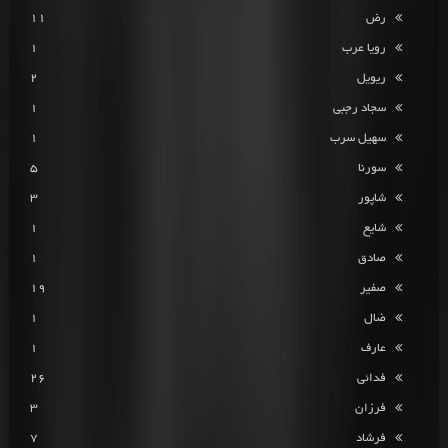
رض
11
رویا عرب
1
ریویل
2
سجاد رجبی
1
سهیل سرب
1
سورنا
5
شاپور
3
شایع
1
صادق
1
صفیر
19
ضال
1
عارف
1
فدائی
26
فرزان
3
فرشاد
7