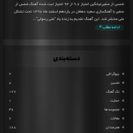
شمس از صفیرمیانگین امتیاز 9.6 از 94 امتیاز ثبت شده آهنگ شمس از
صفیر با آهنگسازی سعید دهقان در یازدهم اسفند ماه 1396 تحت تشکل
ملی منتشر شد. این آهنگ تقدیم به زنده یاد “علی رسولی”...
ادامه مطلب
دسته‌بندی
بیوگرافی
2
تفسیر
8
تک آهنگ
127
حمایت
1
مجموعه ها
36
مقالات
7
هنرمندان
168