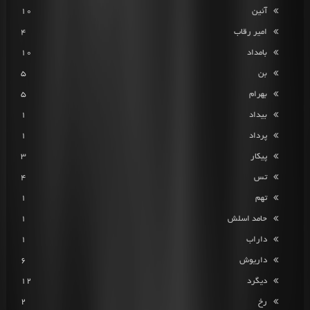
آئین
10
امیر رقاب
4
بامداد
10
بن
5
بهرام
5
بیداد
1
پرداد
1
پیکار
3
تس
4
تهم
1
حامد اسلش
1
داراب
1
داریوش
6
دیگرد
12
رخ
2