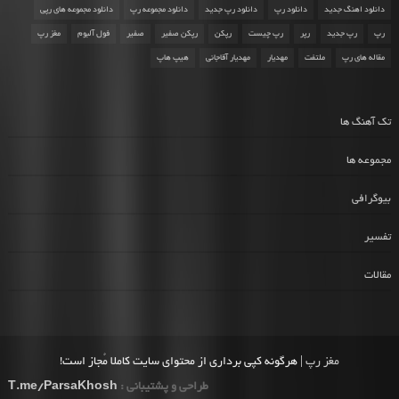
دانلود اهنگ جدید
دانلود رپ
دانلود رپ جدید
دانلود مجموعه رپ
دانلود مجموعه های رپی
رپ
رپ جدید
رپر
رپ چیست
رپکن
رپکن صفیر
صفیر
فول آلبوم
مغز رپ
مقاله های رپ
ملتفت
مهدیار
مهدیار آقاجانی
هیپ هاپ
تک آهنگ ها
مجموعه ها
بیوگرافی
تفسیر
مقالات
مغز رپ
| هرگونه کپی برداری از محتوای سایت کاملا مُجاز است!
طراحی و پشتیبانی :
T.me/ParsaKhosh