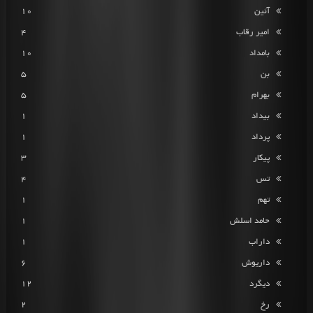
آئین
10
امیر رقاب
4
بامداد
10
بن
5
بهرام
5
بیداد
1
پرداد
1
پیکار
3
تس
4
تهم
1
حامد اسلش
1
داراب
1
داریوش
6
دیگرد
12
رخ
2