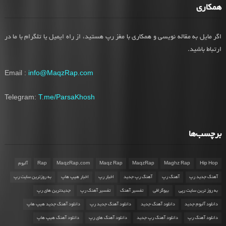
همکاری
اگر مایل به مقاله نویسی و همکاری با مغز رپ هستید، از راه ایمیل یا تلگرام با ما در
ارتباط باشید.
Email :
info@MaqzRap.com
Telegram:
T.me/ParsaKhosh
برچسب‌ها
Hip Hop
Maghz Rap
MaqzRap
Maqz Rap
MaqzRap.com
Rap
آلبوم
آهنگ جدید رپ
آهنگ رپ
آهنگ رپ جدید
اخبار رپ
اخبار هیپ هاپ
به روزترین سایت رپ
به روز ترین سایت رپی
بیوگرافی
تفسیر آهنگ
تفسیر آهنگ رپ
جدیدترین های رپ
دانلود آلبوم جدید
دانلود آهنگ جدید
دانلود آهنگ جدید رپ
دانلود آهنگ جدید هیپ هاپ
دانلود آهنگ رپ
دانلود آهنگ رپ جدید
دانلود آهنگ های رپ
دانلود آهنگ هیپ هاپ