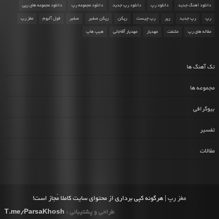
دانلود اهنگ جدید
دانلود رپ
دانلود رپ جدید
دانلود مجموعه رپ
دانلود مجموعه های رپی
رپ
رپ جدید
رپر
رپ چیست
رپکن
رپکن صفیر
صفیر
فول آلبوم
مغز رپ
مقاله های رپ
ملتفت
مهدیار
مهدیار آقاجانی
هیپ هاپ
تک آهنگ ها
مجموعه ها
بیوگرافی
تفسیر
مقالات
مغز رپ
| هرگونه کپی برداری از محتوای سایت کاملا مُجاز است!
طراحی و پشتیبانی :
T.me/ParsaKhosh