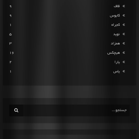
قاف
9
کابوس
9
کجراه
1
نوید
5
همزاد
3
هیچکس
16
یارا
2
یاس
1