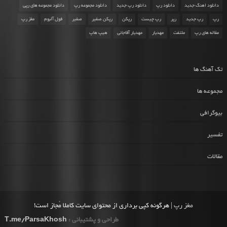
دانلود اهنگ جدید
دانلود رپ
دانلود رپ جدید
دانلود مجموعه رپ
دانلود مجموعه های رپی
رپ
رپ جدید
رپر
رپ چیست
رپکن
رپکن صفیر
صفیر
فول آلبوم
مغز رپ
مقاله های رپ
ملتفت
مهدیار
مهدیار آقاجانی
هیپ هاپ
تک آهنگ ها
مجموعه ها
بیوگرافی
تفسیر
مقالات
مغز رپ
| هرگونه کپی برداری از محتوای سایت کاملا مُجاز است!
طراحی و پشتیبانی :
T.me/ParsaKhosh