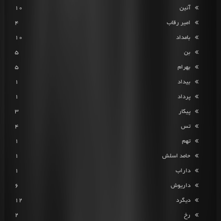
آئین
10
امیر رقاب
4
بامداد
10
بن
5
بهرام
5
بیداد
1
پرداد
1
پیکار
3
تس
4
تهم
1
حامد اسلش
1
داراب
1
داریوش
6
دیگرد
12
رخ
2