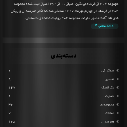
مجموعه 404 از فرشادمیانگین امتیاز 10 از 262 امتیاز ثبت شده مجموعه
404 از فرشاد در چهارم مهرماه 1397 منتشر شد که اکثر هنرمندان و رپکن
های نام آشنا حضور دارند. مجموعه 404 روایت کننده ی داستانی...
ادامه مطلب
دسته‌بندی
بیوگرافی
2
تفسیر
8
تک آهنگ
127
حمایت
1
مجموعه ها
36
مقالات
7
هنرمندان
168