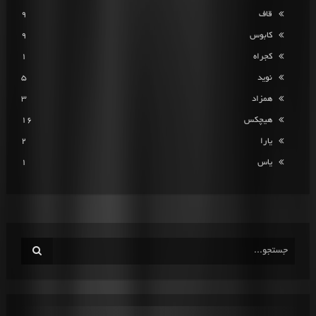
قاف
9
کابوس
9
کجراه
1
نوید
5
همزاد
3
هیچکس
16
یارا
2
یاس
1