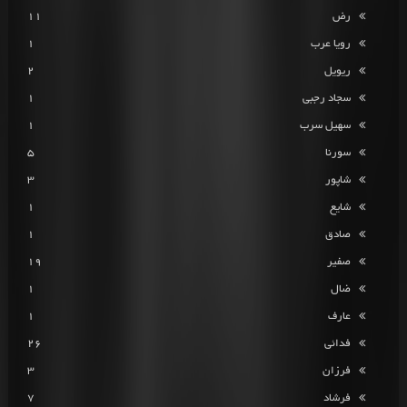
رض
11
رویا عرب
1
ریویل
2
سجاد رجبی
1
سهیل سرب
1
سورنا
5
شاپور
3
شایع
1
صادق
1
صفیر
19
ضال
1
عارف
1
فدائی
26
فرزان
3
فرشاد
7