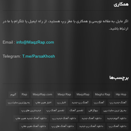
همکاری
اگر مایل به مقاله نویسی و همکاری با مغز رپ هستید، از راه ایمیل یا تلگرام با ما در
ارتباط باشید.
Email :
info@MaqzRap.com
Telegram:
T.me/ParsaKhosh
برچسب‌ها
Hip Hop
Maghz Rap
MaqzRap
Maqz Rap
MaqzRap.com
Rap
آلبوم
آهنگ جدید رپ
آهنگ رپ
آهنگ رپ جدید
اخبار رپ
اخبار هیپ هاپ
به روزترین سایت رپ
به روز ترین سایت رپی
بیوگرافی
تفسیر آهنگ
تفسیر آهنگ رپ
جدیدترین های رپ
دانلود آلبوم جدید
دانلود آهنگ جدید
دانلود آهنگ جدید رپ
دانلود آهنگ جدید هیپ هاپ
دانلود آهنگ رپ
دانلود آهنگ رپ جدید
دانلود آهنگ های رپ
دانلود آهنگ هیپ هاپ