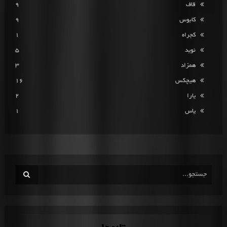
قاف
9
کابوس
9
کجراه
1
نوید
5
همزاد
3
هیچکس
16
یارا
2
یاس
1