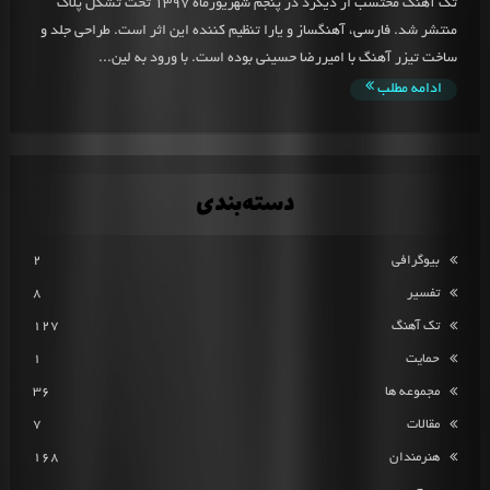
تک آهنگ محتسب از دیگرد در پنجم شهریورماه 1397 تحت تشکل پلاک
منتشر شد. فارسی، آهنگساز و یارا تنظیم کننده این اثر است. طراحی جلد و
ساخت تیزر آهنگ با امیررضا حسینی بوده است. با ورود به لین...
ادامه مطلب
دسته‌بندی
بیوگرافی
2
تفسیر
8
تک آهنگ
127
حمایت
1
مجموعه ها
36
مقالات
7
هنرمندان
168