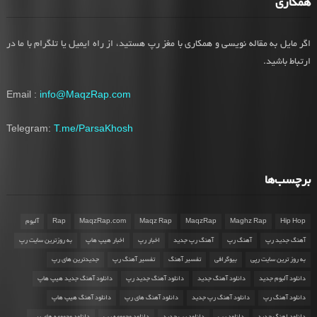
همکاری
اگر مایل به مقاله نویسی و همکاری با مغز رپ هستید، از راه ایمیل یا تلگرام با ما در
ارتباط باشید.
Email :
info@MaqzRap.com
Telegram:
T.me/ParsaKhosh
برچسب‌ها
Hip Hop
Maghz Rap
MaqzRap
Maqz Rap
MaqzRap.com
Rap
آلبوم
آهنگ جدید رپ
آهنگ رپ
آهنگ رپ جدید
اخبار رپ
اخبار هیپ هاپ
به روزترین سایت رپ
به روز ترین سایت رپی
بیوگرافی
تفسیر آهنگ
تفسیر آهنگ رپ
جدیدترین های رپ
دانلود آلبوم جدید
دانلود آهنگ جدید
دانلود آهنگ جدید رپ
دانلود آهنگ جدید هیپ هاپ
دانلود آهنگ رپ
دانلود آهنگ رپ جدید
دانلود آهنگ های رپ
دانلود آهنگ هیپ هاپ