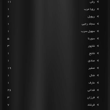
رض
11
رویا عرب
1
ریویل
2
سجاد رجبی
1
سهیل سرب
1
سورنا
5
شاپور
3
شایع
1
صادق
1
صفیر
19
ضال
1
عارف
1
فدائی
26
فرزان
3
فرشاد
7