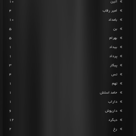
آئین
10
امیر رقاب
4
بامداد
10
بن
5
بهرام
5
بیداد
1
پرداد
1
پیکار
3
تس
4
تهم
1
حامد اسلش
1
داراب
1
داریوش
6
دیگرد
12
رخ
2