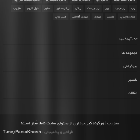
دانلود اهنگ جدید
دانلود رپ
دانلود رپ جدید
دانلود مجموعه رپ
دانلود مجموعه های رپی
رپ
رپ جدید
رپر
رپ چیست
رپکن
رپکن صفیر
صفیر
فول آلبوم
مغز رپ
مقاله های رپ
ملتفت
مهدیار
مهدیار آقاجانی
هیپ هاپ
تک آهنگ ها
مجموعه ها
بیوگرافی
تفسیر
مقالات
مغز رپ
| هرگونه کپی برداری از محتوای سایت کاملا مُجاز است!
طراحی و پشتیبانی :
T.me/ParsaKhosh