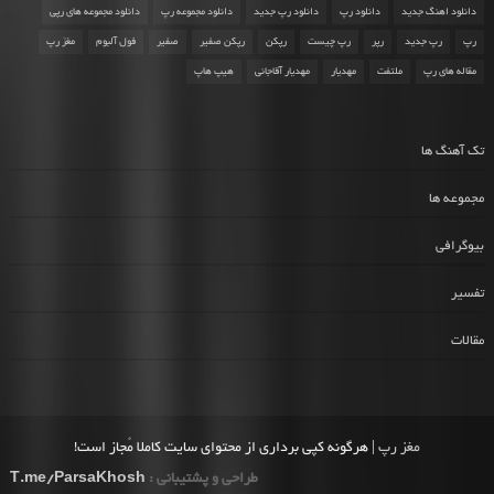
دانلود اهنگ جدید
دانلود رپ
دانلود رپ جدید
دانلود مجموعه رپ
دانلود مجموعه های رپی
رپ
رپ جدید
رپر
رپ چیست
رپکن
رپکن صفیر
صفیر
فول آلبوم
مغز رپ
مقاله های رپ
ملتفت
مهدیار
مهدیار آقاجانی
هیپ هاپ
تک آهنگ ها
مجموعه ها
بیوگرافی
تفسیر
مقالات
مغز رپ
| هرگونه کپی برداری از محتوای سایت کاملا مُجاز است!
طراحی و پشتیبانی :
T.me/ParsaKhosh