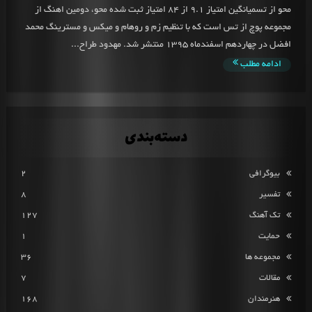
محو از تسمیانگین امتیاز 9.1 از 84 امتیاز ثبت شده محو، دومین اهنگ از
مجموعه پوچ از تس است که با تنظیم زم و روهام و میکس و مسترینگ محمد
افضل در چهاردهم اسفندماه 1395 منتشر شد. مهدود طراح...
ادامه مطلب
دسته‌بندی
بیوگرافی
2
تفسیر
8
تک آهنگ
127
حمایت
1
مجموعه ها
36
مقالات
7
هنرمندان
168