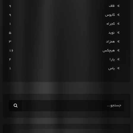
قاف
9
کابوس
9
کجراه
1
نوید
5
همزاد
3
هیچکس
16
یارا
2
یاس
1