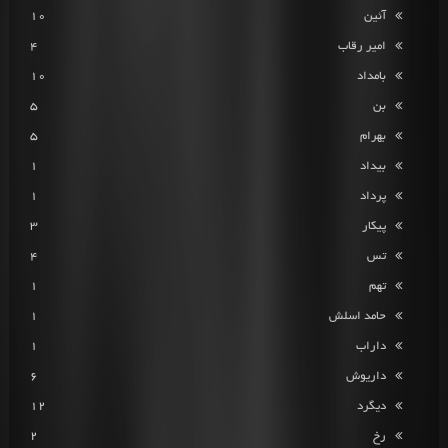
آئین
10
امیر رقاب
4
بامداد
10
بن
5
بهرام
5
بیداد
1
پرداد
1
پیکار
3
تس
4
تهم
1
حامد اسلش
1
داراب
1
داریوش
6
دیگرد
12
رخ
2