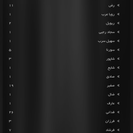
رض
11
رویا عرب
1
ریویل
2
سجاد رجبی
1
سهیل سرب
1
سورنا
5
شاپور
3
شایع
1
صادق
1
صفیر
19
ضال
1
عارف
1
فدائی
26
فرزان
3
فرشاد
7