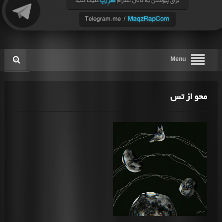
Menu
محو از تس