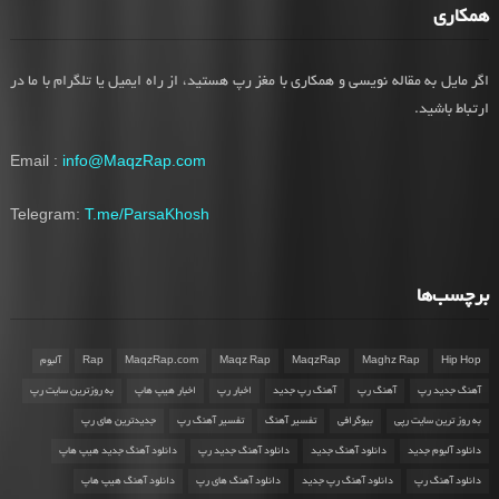
همکاری
اگر مایل به مقاله نویسی و همکاری با مغز رپ هستید، از راه ایمیل یا تلگرام با ما در
ارتباط باشید.
Email :
info@MaqzRap.com
Telegram:
T.me/ParsaKhosh
برچسب‌ها
Hip Hop
Maghz Rap
MaqzRap
Maqz Rap
MaqzRap.com
Rap
آلبوم
آهنگ جدید رپ
آهنگ رپ
آهنگ رپ جدید
اخبار رپ
اخبار هیپ هاپ
به روزترین سایت رپ
به روز ترین سایت رپی
بیوگرافی
تفسیر آهنگ
تفسیر آهنگ رپ
جدیدترین های رپ
دانلود آلبوم جدید
دانلود آهنگ جدید
دانلود آهنگ جدید رپ
دانلود آهنگ جدید هیپ هاپ
دانلود آهنگ رپ
دانلود آهنگ رپ جدید
دانلود آهنگ های رپ
دانلود آهنگ هیپ هاپ