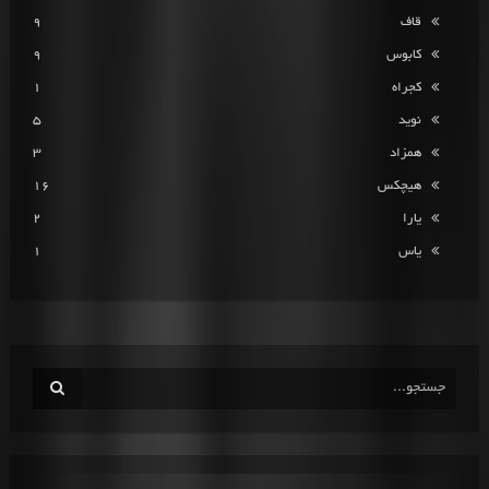
قاف
9
کابوس
9
کجراه
1
نوید
5
همزاد
3
هیچکس
16
یارا
2
یاس
1