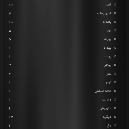
آئین
10
امیر رقاب
4
بامداد
10
بن
5
بهرام
5
بیداد
1
پرداد
1
پیکار
3
تس
4
تهم
1
حامد اسلش
1
داراب
1
داریوش
6
دیگرد
12
رخ
2