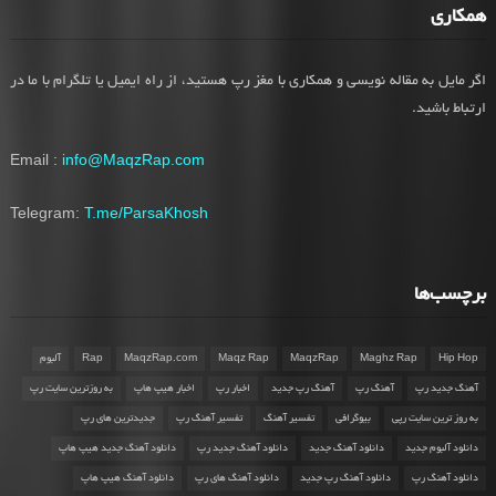
همکاری
اگر مایل به مقاله نویسی و همکاری با مغز رپ هستید، از راه ایمیل یا تلگرام با ما در
ارتباط باشید.
Email :
info@MaqzRap.com
Telegram:
T.me/ParsaKhosh
برچسب‌ها
Hip Hop
Maghz Rap
MaqzRap
Maqz Rap
MaqzRap.com
Rap
آلبوم
آهنگ جدید رپ
آهنگ رپ
آهنگ رپ جدید
اخبار رپ
اخبار هیپ هاپ
به روزترین سایت رپ
به روز ترین سایت رپی
بیوگرافی
تفسیر آهنگ
تفسیر آهنگ رپ
جدیدترین های رپ
دانلود آلبوم جدید
دانلود آهنگ جدید
دانلود آهنگ جدید رپ
دانلود آهنگ جدید هیپ هاپ
دانلود آهنگ رپ
دانلود آهنگ رپ جدید
دانلود آهنگ های رپ
دانلود آهنگ هیپ هاپ