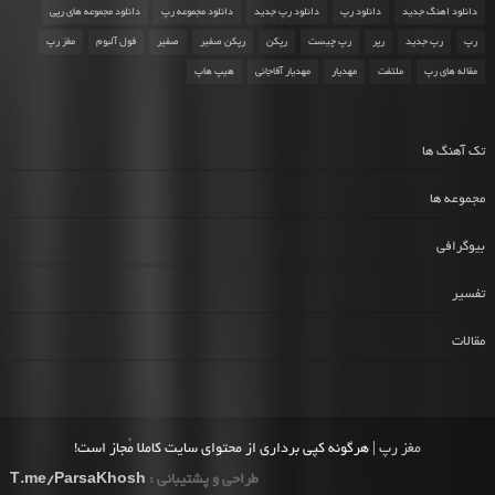
دانلود اهنگ جدید
دانلود رپ
دانلود رپ جدید
دانلود مجموعه رپ
دانلود مجموعه های رپی
رپ
رپ جدید
رپر
رپ چیست
رپکن
رپکن صفیر
صفیر
فول آلبوم
مغز رپ
مقاله های رپ
ملتفت
مهدیار
مهدیار آقاجانی
هیپ هاپ
تک آهنگ ها
مجموعه ها
بیوگرافی
تفسیر
مقالات
مغز رپ
| هرگونه کپی برداری از محتوای سایت کاملا مُجاز است!
طراحی و پشتیبانی :
T.me/ParsaKhosh