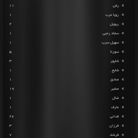
رض
11
رویا عرب
1
ریویل
2
سجاد رجبی
1
سهیل سرب
1
سورنا
5
شاپور
3
شایع
1
صادق
1
صفیر
19
ضال
1
عارف
1
فدائی
26
فرزان
3
فرشاد
7