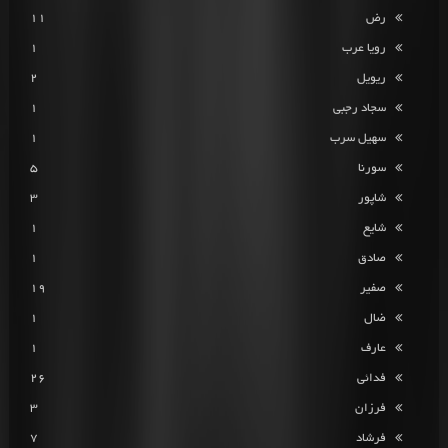
رض
11
رویا عرب
1
ریویل
2
سجاد رجبی
1
سهیل سرب
1
سورنا
5
شاپور
3
شایع
1
صادق
1
صفیر
19
ضال
1
عارف
1
فدائی
26
فرزان
3
فرشاد
7