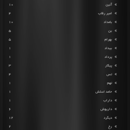
آئین
10
امیر رقاب
4
بامداد
10
بن
5
بهرام
5
بیداد
1
پرداد
1
پیکار
3
تس
4
تهم
1
حامد اسلش
1
داراب
1
داریوش
6
دیگرد
12
رخ
2