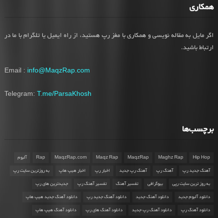
همکاری
اگر مایل به مقاله نویسی و همکاری با مغز رپ هستید، از راه ایمیل یا تلگرام با ما در
ارتباط باشید.
Email :
info@MaqzRap.com
Telegram:
T.me/ParsaKhosh
برچسب‌ها
Hip Hop
Maghz Rap
MaqzRap
Maqz Rap
MaqzRap.com
Rap
آلبوم
آهنگ جدید رپ
آهنگ رپ
آهنگ رپ جدید
اخبار رپ
اخبار هیپ هاپ
به روزترین سایت رپ
به روز ترین سایت رپی
بیوگرافی
تفسیر آهنگ
تفسیر آهنگ رپ
جدیدترین های رپ
دانلود آلبوم جدید
دانلود آهنگ جدید
دانلود آهنگ جدید رپ
دانلود آهنگ جدید هیپ هاپ
دانلود آهنگ رپ
دانلود آهنگ رپ جدید
دانلود آهنگ های رپ
دانلود آهنگ هیپ هاپ