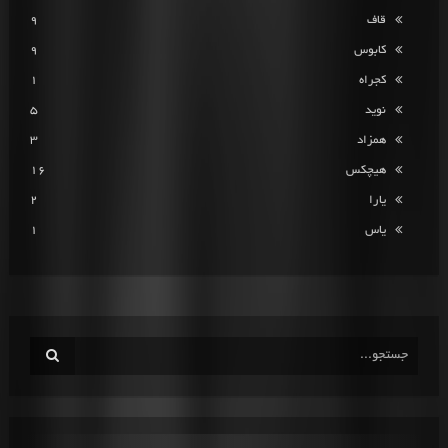
قاف
9
کابوس
9
کجراه
1
نوید
5
همزاد
3
هیچکس
16
یارا
2
یاس
1