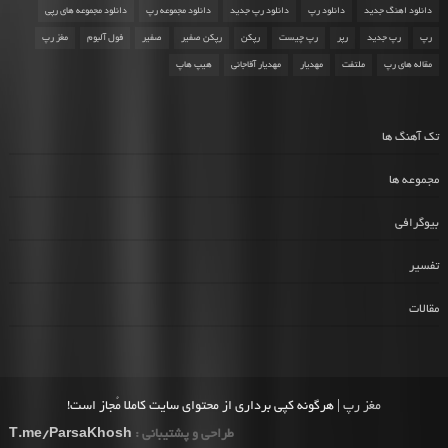
دانلود اهنگ جدید
دانلود رپ
دانلود رپ جدید
دانلود مجموعه رپ
دانلود مجموعه های رپی
رپ
رپ جدید
رپر
رپ چیست
رپکن
رپکن صفیر
صفیر
فول آلبوم
مغز رپ
مقاله های رپ
ملتفت
مهدیار
مهدیار آقاجانی
هیپ هاپ
تک آهنگ ها
مجموعه ها
بیوگرافی
تفسیر
مقالات
مغز رپ
| هرگونه کپی برداری از محتوای سایت کاملا مُجاز است!
طراحی و پشتیبانی :
T.me/ParsaKhosh