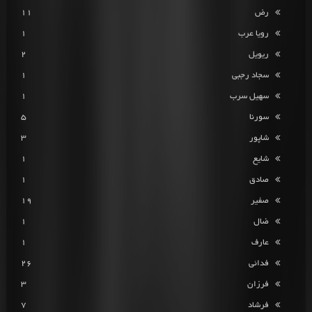
رض
11
رویا عرب
1
ریویل
2
سجاد رجبی
1
سهیل سرب
1
سورنا
5
شاپور
3
شایع
1
صادق
1
صفیر
19
ضال
1
عارف
1
فدائی
26
فرزان
3
فرشاد
7