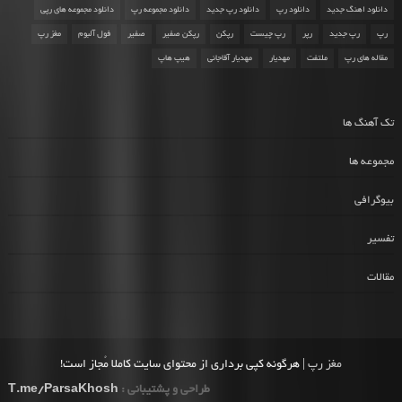
دانلود اهنگ جدید
دانلود رپ
دانلود رپ جدید
دانلود مجموعه رپ
دانلود مجموعه های رپی
رپ
رپ جدید
رپر
رپ چیست
رپکن
رپکن صفیر
صفیر
فول آلبوم
مغز رپ
مقاله های رپ
ملتفت
مهدیار
مهدیار آقاجانی
هیپ هاپ
تک آهنگ ها
مجموعه ها
بیوگرافی
تفسیر
مقالات
مغز رپ
| هرگونه کپی برداری از محتوای سایت کاملا مُجاز است!
طراحی و پشتیبانی :
T.me/ParsaKhosh