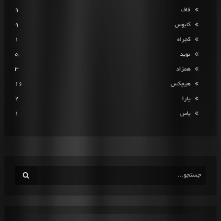
قاف
9
کابوس
9
کجراه
1
نوید
5
همزاد
3
هیچکس
16
یارا
2
یاس
1