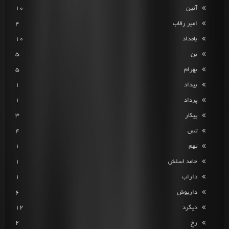
آئین
10
امیر رقاب
4
بامداد
10
بن
5
بهرام
5
بیداد
1
پرداد
1
پیکار
3
تس
4
تهم
1
حامد اسلش
1
داراب
1
داریوش
6
دیگرد
12
رخ
2