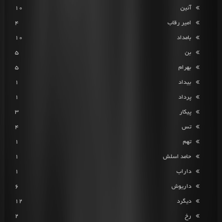
آئین
10
امیر رقاب
4
بامداد
10
بن
5
بهرام
5
بیداد
1
پرداد
1
پیکار
3
تس
4
تهم
1
حامد اسلش
1
داراب
1
داریوش
6
دیگرد
12
رخ
2