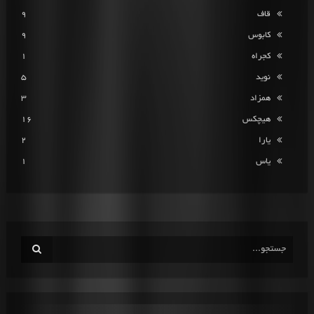
قاف
9
کابوس
9
کجراه
1
نوید
5
همزاد
3
هیچکس
16
یارا
2
یاس
1