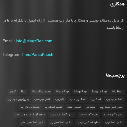
همکاری
اگر مایل به مقاله نویسی و همکاری با مغز رپ هستید، از راه ایمیل یا تلگرام با ما در
ارتباط باشید.
Email :
info@MaqzRap.com
Telegram:
T.me/ParsaKhosh
برچسب‌ها
Hip Hop
Maghz Rap
MaqzRap
Maqz Rap
MaqzRap.com
Rap
آلبوم
آهنگ جدید رپ
آهنگ رپ
آهنگ رپ جدید
اخبار رپ
اخبار هیپ هاپ
به روزترین سایت رپ
به روز ترین سایت رپی
بیوگرافی
تفسیر آهنگ
تفسیر آهنگ رپ
جدیدترین های رپ
دانلود آلبوم جدید
دانلود آهنگ جدید
دانلود آهنگ جدید رپ
دانلود آهنگ جدید هیپ هاپ
دانلود آهنگ رپ
دانلود آهنگ رپ جدید
دانلود آهنگ های رپ
دانلود آهنگ هیپ هاپ