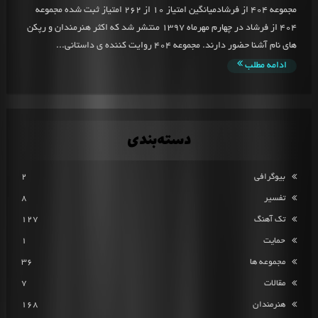
مجموعه 404 از فرشادمیانگین امتیاز 10 از 262 امتیاز ثبت شده مجموعه
404 از فرشاد در چهارم مهرماه 1397 منتشر شد که اکثر هنرمندان و رپکن
های نام آشنا حضور دارند. مجموعه 404 روایت کننده ی داستانی...
ادامه مطلب
دسته‌بندی
بیوگرافی
2
تفسیر
8
تک آهنگ
127
حمایت
1
مجموعه ها
36
مقالات
7
هنرمندان
168