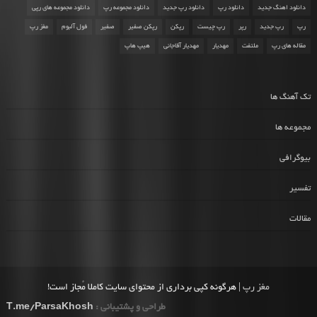
دانلود اهنگ جدید
دانلود رپ
دانلود رپ جدید
دانلود مجموعه رپ
دانلود مجموعه های رپی
رپ
رپ جدید
رپر
رپ چیست
رپکن
رپکن صفیر
صفیر
فول آلبوم
مغز رپ
مقاله های رپ
ملتفت
مهدیار
مهدیار آقاجانی
هیپ هاپ
تک آهنگ ها
مجموعه ها
بیوگرافی
تفسیر
مقالات
مغز رپ
| هرگونه کپی برداری از محتوای سایت کاملا مُجاز است!
طراحی و پشتیبانی :
T.me/ParsaKhosh