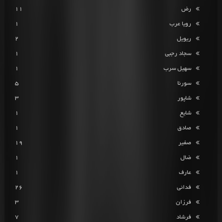
رض
11
رویا عرب
1
ریویل
2
سجاد رجبی
1
سهیل سرب
1
سورنا
5
شاپور
3
شایع
1
صادق
1
صفیر
19
ضال
1
عارف
1
فدائی
26
فرزان
3
فرشاد
7