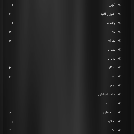
آئین
10
امیر رقاب
4
بامداد
10
بن
5
بهرام
5
بیداد
1
پرداد
1
پیکار
3
تس
4
تهم
1
حامد اسلش
1
داراب
1
داریوش
6
دیگرد
12
رخ
2