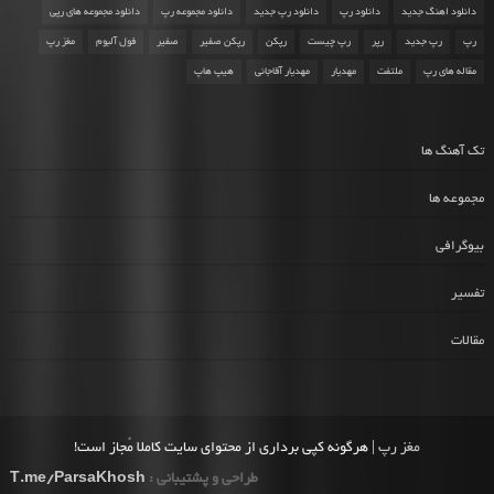
دانلود اهنگ جدید
دانلود رپ
دانلود رپ جدید
دانلود مجموعه رپ
دانلود مجموعه های رپی
رپ
رپ جدید
رپر
رپ چیست
رپکن
رپکن صفیر
صفیر
فول آلبوم
مغز رپ
مقاله های رپ
ملتفت
مهدیار
مهدیار آقاجانی
هیپ هاپ
تک آهنگ ها
مجموعه ها
بیوگرافی
تفسیر
مقالات
مغز رپ
| هرگونه کپی برداری از محتوای سایت کاملا مُجاز است!
طراحی و پشتیبانی :
T.me/ParsaKhosh