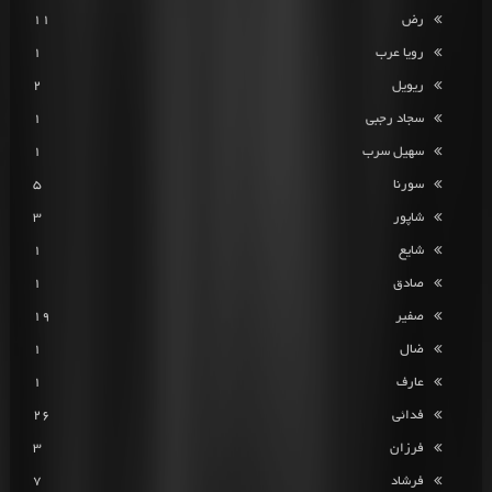
رض
11
رویا عرب
1
ریویل
2
سجاد رجبی
1
سهیل سرب
1
سورنا
5
شاپور
3
شایع
1
صادق
1
صفیر
19
ضال
1
عارف
1
فدائی
26
فرزان
3
فرشاد
7