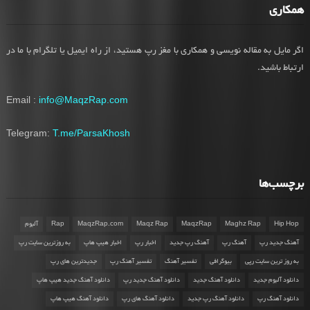
همکاری
اگر مایل به مقاله نویسی و همکاری با مغز رپ هستید، از راه ایمیل یا تلگرام با ما در
ارتباط باشید.
Email :
info@MaqzRap.com
Telegram:
T.me/ParsaKhosh
برچسب‌ها
Hip Hop
Maghz Rap
MaqzRap
Maqz Rap
MaqzRap.com
Rap
آلبوم
آهنگ جدید رپ
آهنگ رپ
آهنگ رپ جدید
اخبار رپ
اخبار هیپ هاپ
به روزترین سایت رپ
به روز ترین سایت رپی
بیوگرافی
تفسیر آهنگ
تفسیر آهنگ رپ
جدیدترین های رپ
دانلود آلبوم جدید
دانلود آهنگ جدید
دانلود آهنگ جدید رپ
دانلود آهنگ جدید هیپ هاپ
دانلود آهنگ رپ
دانلود آهنگ رپ جدید
دانلود آهنگ های رپ
دانلود آهنگ هیپ هاپ