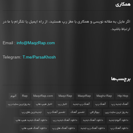
همکاری
اگر مایل به مقاله نویسی و همکاری با مغز رپ هستید، از راه ایمیل یا تلگرام با ما در
ارتباط باشید.
Email :
info@MaqzRap.com
Telegram:
T.me/ParsaKhosh
برچسب‌ها
Hip Hop
Maghz Rap
MaqzRap
Maqz Rap
MaqzRap.com
Rap
آلبوم
آهنگ جدید رپ
آهنگ رپ
آهنگ رپ جدید
اخبار رپ
اخبار هیپ هاپ
به روزترین سایت رپ
به روز ترین سایت رپی
بیوگرافی
تفسیر آهنگ
تفسیر آهنگ رپ
جدیدترین های رپ
دانلود آلبوم جدید
دانلود آهنگ جدید
دانلود آهنگ جدید رپ
دانلود آهنگ جدید هیپ هاپ
دانلود آهنگ رپ
دانلود آهنگ رپ جدید
دانلود آهنگ های رپ
دانلود آهنگ هیپ هاپ