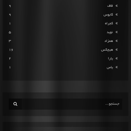
قاف
9
کابوس
9
کجراه
1
نوید
5
همزاد
3
هیچکس
16
یارا
2
یاس
1