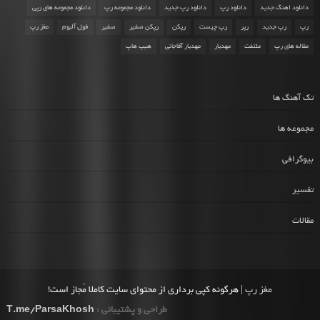
دانلود اهنگ جدید
دانلود رپ
دانلود رپ جدید
دانلود مجموعه رپ
دانلود مجموعه های رپی
رپ
رپ جدید
رپر
رپ چیست
رپکن
رپکن صفیر
صفیر
فول آلبوم
مغز رپ
مقاله های رپ
ملتفت
مهدیار
مهدیار آقاجانی
هیپ هاپ
تک آهنگ ها
مجموعه ها
بیوگرافی
تفسیر
مقالات
مغز رپ
| هرگونه کپی برداری از محتوای سایت کاملا مُجاز است!
طراحی و پشتیبانی :
T.me/ParsaKhosh