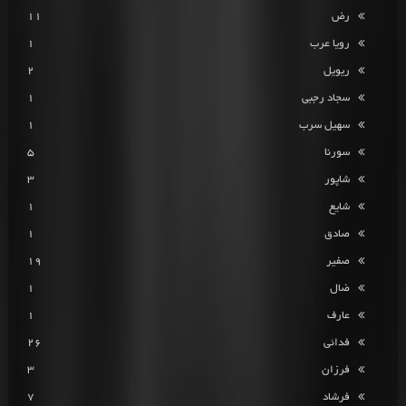
رض
11
رویا عرب
1
ریویل
2
سجاد رجبی
1
سهیل سرب
1
سورنا
5
شاپور
3
شایع
1
صادق
1
صفیر
19
ضال
1
عارف
1
فدائی
26
فرزان
3
فرشاد
7