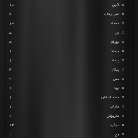
آئین
10
امیر رقاب
4
بامداد
10
بن
5
بهرام
5
بیداد
1
پرداد
1
پیکار
3
تس
4
تهم
1
حامد اسلش
1
داراب
1
داریوش
6
دیگرد
12
رخ
2