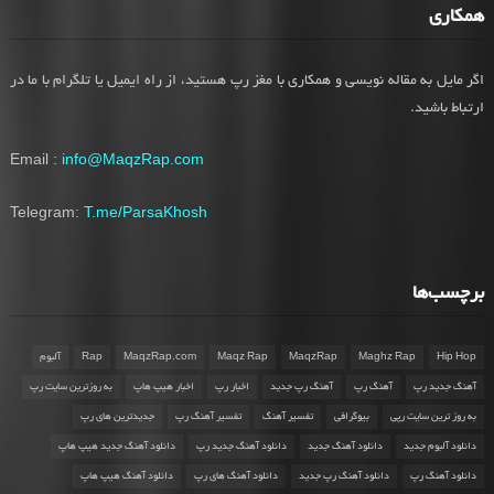
همکاری
اگر مایل به مقاله نویسی و همکاری با مغز رپ هستید، از راه ایمیل یا تلگرام با ما در
ارتباط باشید.
Email :
info@MaqzRap.com
Telegram:
T.me/ParsaKhosh
برچسب‌ها
Hip Hop
Maghz Rap
MaqzRap
Maqz Rap
MaqzRap.com
Rap
آلبوم
آهنگ جدید رپ
آهنگ رپ
آهنگ رپ جدید
اخبار رپ
اخبار هیپ هاپ
به روزترین سایت رپ
به روز ترین سایت رپی
بیوگرافی
تفسیر آهنگ
تفسیر آهنگ رپ
جدیدترین های رپ
دانلود آلبوم جدید
دانلود آهنگ جدید
دانلود آهنگ جدید رپ
دانلود آهنگ جدید هیپ هاپ
دانلود آهنگ رپ
دانلود آهنگ رپ جدید
دانلود آهنگ های رپ
دانلود آهنگ هیپ هاپ