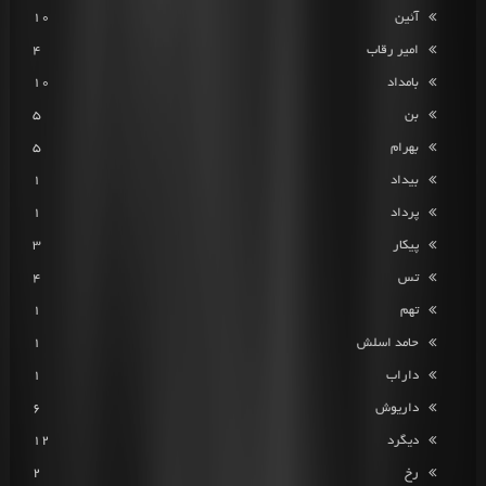
آئین
10
امیر رقاب
4
بامداد
10
بن
5
بهرام
5
بیداد
1
پرداد
1
پیکار
3
تس
4
تهم
1
حامد اسلش
1
داراب
1
داریوش
6
دیگرد
12
رخ
2