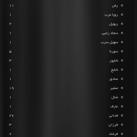
رض
11
رویا عرب
1
ریویل
2
سجاد رجبی
1
سهیل سرب
1
سورنا
5
شاپور
3
شایع
1
صادق
1
صفیر
19
ضال
1
عارف
1
فدائی
26
فرزان
3
فرشاد
7