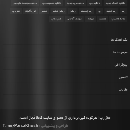
دانلود اهنگ جدید
دانلود رپ
دانلود رپ جدید
دانلود مجموعه رپ
دانلود مجموعه های رپی
رپ
رپ جدید
رپر
رپ چیست
رپکن
رپکن صفیر
صفیر
فول آلبوم
مغز رپ
مقاله های رپ
ملتفت
مهدیار
مهدیار آقاجانی
هیپ هاپ
تک آهنگ ها
مجموعه ها
بیوگرافی
تفسیر
مقالات
مغز رپ
| هرگونه کپی برداری از محتوای سایت کاملا مُجاز است!
طراحی و پشتیبانی :
T.me/ParsaKhosh