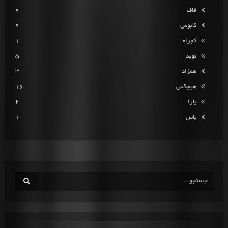
قاف
9
کابوس
9
کجراه
1
نوید
5
همزاد
3
هیچکس
16
یارا
2
یاس
1