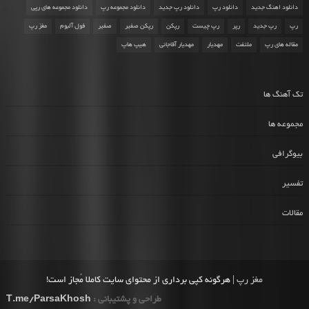
دانلود اهنگ جدید
دانلود رپ
دانلود رپ جدید
دانلود مجموعه رپ
دانلود مجموعه های رپی
رپ
رپ جدید
رپر
رپ چیست
رپکن
رپکن صفیر
صفیر
فول آلبوم
مغز رپ
مقاله های رپ
ملتفت
مهدیار
مهدیار آقاجانی
هیپ هاپ
تک آهنگ ها
مجموعه ها
بیوگرافی
تفسیر
مقالات
مغز رپ
| هرگونه کپی برداری از محتوای سایت کاملا مُجاز است!
طراحی و پشتیبانی :
T.me/ParsaKhosh