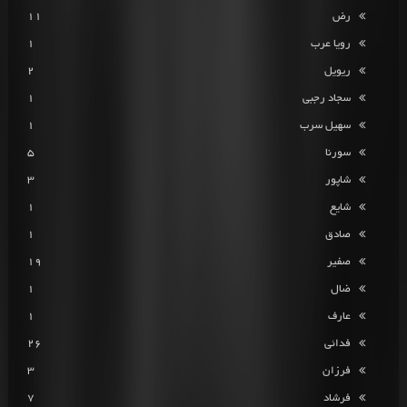
رض
11
رویا عرب
1
ریویل
2
سجاد رجبی
1
سهیل سرب
1
سورنا
5
شاپور
3
شایع
1
صادق
1
صفیر
19
ضال
1
عارف
1
فدائی
26
فرزان
3
فرشاد
7