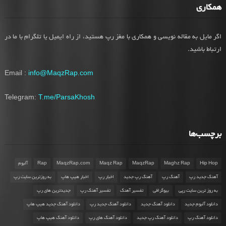
همکاری
اگر مایل به مقاله نویسی و همکاری با مغز رپ هستید، از راه ایمیل یا تلگرام با ما در
ارتباط باشید.
Email :
info@MaqzRap.com
Telegram:
T.me/ParsaKhosh
برچسب‌ها
Hip Hop
Maghz Rap
MaqzRap
Maqz Rap
MaqzRap.com
Rap
آلبوم
آهنگ جدید رپ
آهنگ رپ
آهنگ رپ جدید
اخبار رپ
اخبار هیپ هاپ
به روزترین سایت رپ
به روز ترین سایت رپی
بیوگرافی
تفسیر آهنگ
تفسیر آهنگ رپ
جدیدترین های رپ
دانلود آلبوم جدید
دانلود آهنگ جدید
دانلود آهنگ جدید رپ
دانلود آهنگ جدید هیپ هاپ
دانلود آهنگ رپ
دانلود آهنگ رپ جدید
دانلود آهنگ های رپ
دانلود آهنگ هیپ هاپ