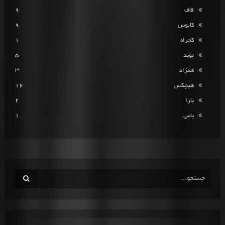
قاف
9
کابوس
9
کجراه
1
نوید
5
همزاد
3
هیچکس
16
یارا
2
یاس
1