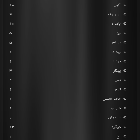
آئین
10
امیر رقاب
4
بامداد
10
بن
5
بهرام
5
بیداد
1
پرداد
1
پیکار
3
تس
4
تهم
1
حامد اسلش
1
داراب
1
داریوش
6
دیگرد
12
رخ
2