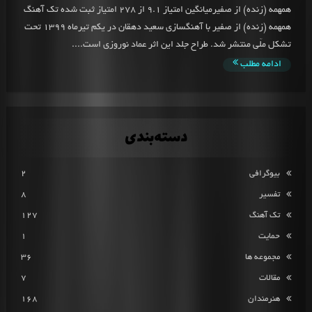
همهمه (زنده) از صفیرمیانگین امتیاز 9.1 از 278 امتیاز ثبت شده تک آهنگ
همهمه (زنده) از صفیر با آهنگسازی سعید دهقان در یکم تیرماه 1399 تحت
تشکل ملّی منتشر شد. طراح جلد این اثر عماد نوروزی است....
ادامه مطلب
دسته‌بندی
بیوگرافی
2
تفسیر
8
تک آهنگ
127
حمایت
1
مجموعه ها
36
مقالات
7
هنرمندان
168