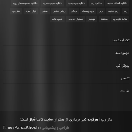
دانلود اهنگ جدید
دانلود رپ
دانلود رپ جدید
دانلود مجموعه رپ
دانلود مجموعه های رپی
رپ
رپ جدید
رپر
رپ چیست
رپکن
رپکن صفیر
صفیر
فول آلبوم
مغز رپ
مقاله های رپ
ملتفت
مهدیار
مهدیار آقاجانی
هیپ هاپ
تک آهنگ ها
مجموعه ها
بیوگرافی
تفسیر
مقالات
مغز رپ
| هرگونه کپی برداری از محتوای سایت کاملا مُجاز است!
طراحی و پشتیبانی :
T.me/ParsaKhosh