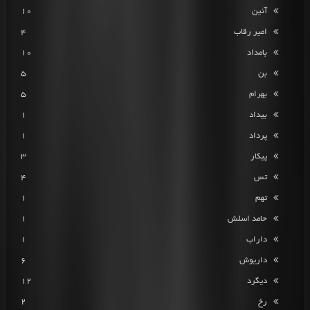
آئین
10
امیر رقاب
4
بامداد
10
بن
5
بهرام
5
بیداد
1
پرداد
1
پیکار
3
تس
4
تهم
1
حامد اسلش
1
داراب
1
داریوش
6
دیگرد
12
رخ
2