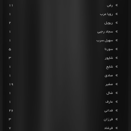
رض
11
رویا عرب
1
ریویل
2
سجاد رجبی
1
سهیل سرب
1
سورنا
5
شاپور
3
شایع
1
صادق
1
صفیر
19
ضال
1
عارف
1
فدائی
26
فرزان
3
فرشاد
7