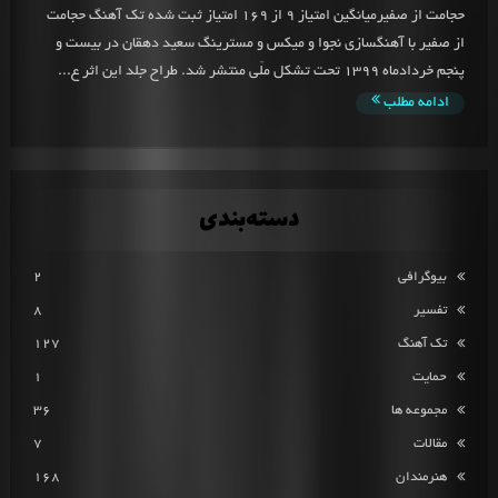
حجامت از صفیرمیانگین امتیاز 9 از 169 امتیاز ثبت شده تک آهنگ حجامت
از صفیر با آهنگسازی نجوا و میکس و مسترینگ سعید دهقان در بیست و
پنجم خردادماه 1399 تحت تشکل ملّی منتشر شد. طراح جلد این اثر ع...
ادامه مطلب
دسته‌بندی
بیوگرافی
2
تفسیر
8
تک آهنگ
127
حمایت
1
مجموعه ها
36
مقالات
7
هنرمندان
168