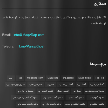
همکاری
اگر مایل به مقاله نویسی و همکاری با مغز رپ هستید، از راه ایمیل یا تلگرام با ما در
ارتباط باشید.
Email :
info@MaqzRap.com
Telegram:
T.me/ParsaKhosh
برچسب‌ها
Hip Hop
Maghz Rap
MaqzRap
Maqz Rap
MaqzRap.com
Rap
آلبوم
آهنگ جدید رپ
آهنگ رپ
آهنگ رپ جدید
اخبار رپ
اخبار هیپ هاپ
به روزترین سایت رپ
به روز ترین سایت رپی
بیوگرافی
تفسیر آهنگ
تفسیر آهنگ رپ
جدیدترین های رپ
دانلود آلبوم جدید
دانلود آهنگ جدید
دانلود آهنگ جدید رپ
دانلود آهنگ جدید هیپ هاپ
دانلود آهنگ رپ
دانلود آهنگ رپ جدید
دانلود آهنگ های رپ
دانلود آهنگ هیپ هاپ