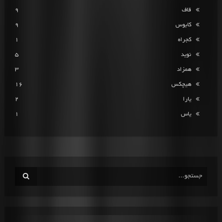
قاف
9
کابوس
9
کجراه
1
نوید
5
همزاد
3
هیچکس
16
یارا
2
یاس
1