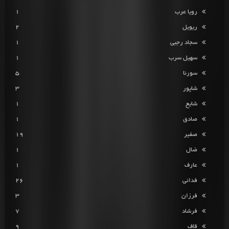
رویا عرب
1
ریویل
2
سجاد رجبی
1
سهیل سرب
1
سورنا
5
شاپور
3
شایع
1
صادق
1
صفیر
19
ضال
1
عارف
1
فدائی
26
فرزان
3
فرشاد
7
قاف
9