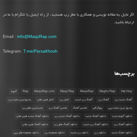
اگر مایل به مقاله نویسی و همکاری با مغز رپ هستید، از راه ایمیل یا تلگرام با ما در
ارتباط باشید.
Email :
info@MaqzRap.com
Telegram:
T.me/ParsaKhosh
برچسب‌ها
Hip Hop
Maghz Rap
MaqzRap
Maqz Rap
MaqzRap.com
Rap
آلبوم
آهنگ جدید رپ
آهنگ رپ
آهنگ رپ جدید
اخبار رپ
اخبار هیپ هاپ
به روزترین سایت رپ
به روز ترین سایت رپی
بیوگرافی
تفسیر آهنگ
تفسیر آهنگ رپ
جدیدترین های رپ
دانلود آلبوم جدید
دانلود آهنگ جدید
دانلود آهنگ جدید رپ
دانلود آهنگ جدید هیپ هاپ
دانلود آهنگ رپ
دانلود آهنگ رپ جدید
دانلود آهنگ های رپ
دانلود آهنگ هیپ هاپ
دانلود اهنگ جدید
دانلود رپ
دانلود رپ جدید
دانلود مجموعه رپ
دانلود مجموعه های رپی