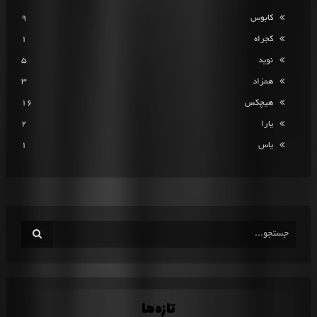
کابوس
9
کجراه
1
نوید
5
همزاد
3
هیچکس
16
یارا
2
یاس
1
تازه‌ها