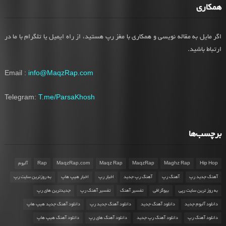
همکاری
اگر مایل به مقاله نویسی و همکاری با مغز رپ هستید، از راه ایمیل یا تلگرام با ما در
ارتباط باشید.
Email :
info@MaqzRap.com
Telegram:
T.me/ParsaKhosh
برچسب‌ها
Hip Hop
Maghz Rap
MaqzRap
Maqz Rap
MaqzRap.com
Rap
آلبوم
آهنگ جدید رپ
آهنگ رپ
آهنگ رپ جدید
اخبار رپ
اخبار هیپ هاپ
به روزترین سایت رپ
به روز ترین سایت رپی
بیوگرافی
تفسیر آهنگ
تفسیر آهنگ رپ
جدیدترین های رپ
دانلود آلبوم جدید
دانلود آهنگ جدید
دانلود آهنگ جدید رپ
دانلود آهنگ جدید هیپ هاپ
دانلود آهنگ رپ
دانلود آهنگ رپ جدید
دانلود آهنگ های رپ
دانلود آهنگ هیپ هاپ