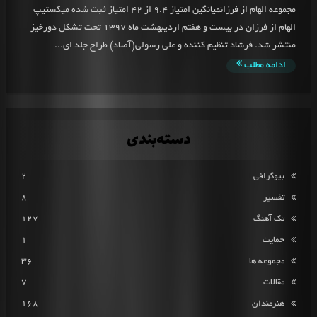
مجموعه الهام از فرزانمیانگین امتیاز 9.4 از 42 امتیاز ثبت شده میکستیپ
الهام از فرزان در بیست و هفتم اردیبهشت ماه 1397 تحت تشکل دورخیز
منتشر شد. فرشاد تنظیم کننده و علی رسولی(آصاد) طراح جلد ای...
ادامه مطلب
دسته‌بندی
بیوگرافی
2
تفسیر
8
تک آهنگ
127
حمایت
1
مجموعه ها
36
مقالات
7
هنرمندان
168