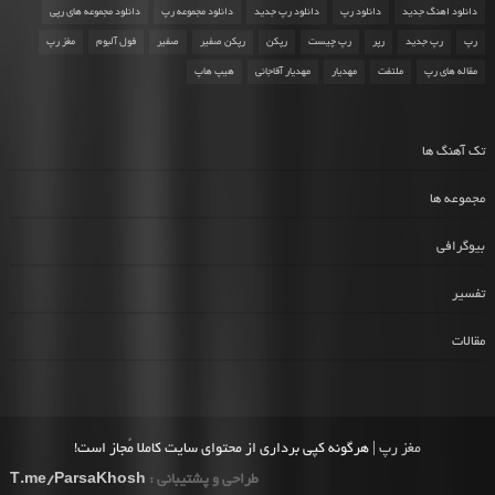
دانلود اهنگ جدید
دانلود رپ
دانلود رپ جدید
دانلود مجموعه رپ
دانلود مجموعه های رپی
رپ
رپ جدید
رپر
رپ چیست
رپکن
رپکن صفیر
صفیر
فول آلبوم
مغز رپ
مقاله های رپ
ملتفت
مهدیار
مهدیار آقاجانی
هیپ هاپ
تک آهنگ ها
مجموعه ها
بیوگرافی
تفسیر
مقالات
مغز رپ
| هرگونه کپی برداری از محتوای سایت کاملا مُجاز است!
طراحی و پشتیبانی :
T.me/ParsaKhosh