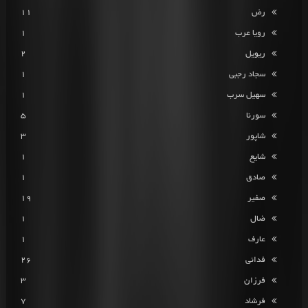
رض
11
رویا عرب
1
ریویل
2
سجاد رجبی
1
سهیل سرب
1
سورنا
5
شاپور
3
شایع
1
صادق
1
صفیر
19
ضال
1
عارف
1
فدائی
26
فرزان
3
فرشاد
7