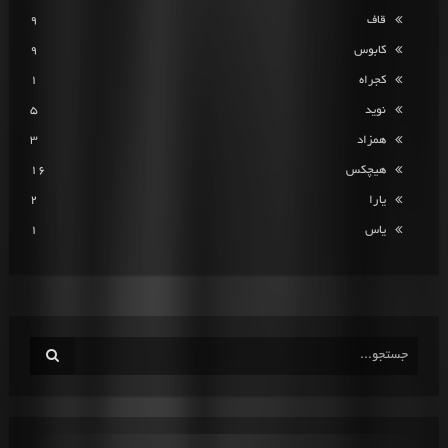
قاف
9
کابوس
9
کجراه
1
نوید
5
همزاد
3
هیچکس
16
یارا
2
یاس
1