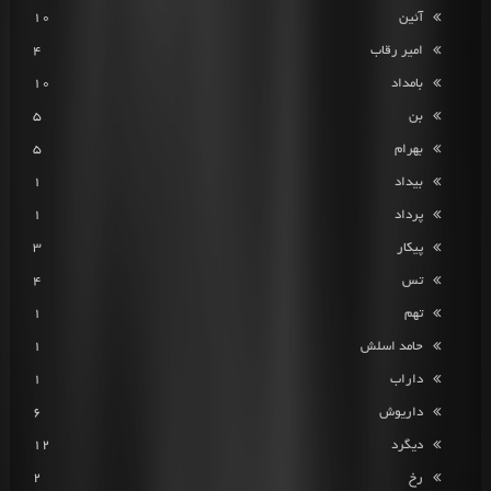
آئین
10
امیر رقاب
4
بامداد
10
بن
5
بهرام
5
بیداد
1
پرداد
1
پیکار
3
تس
4
تهم
1
حامد اسلش
1
داراب
1
داریوش
6
دیگرد
12
رخ
2