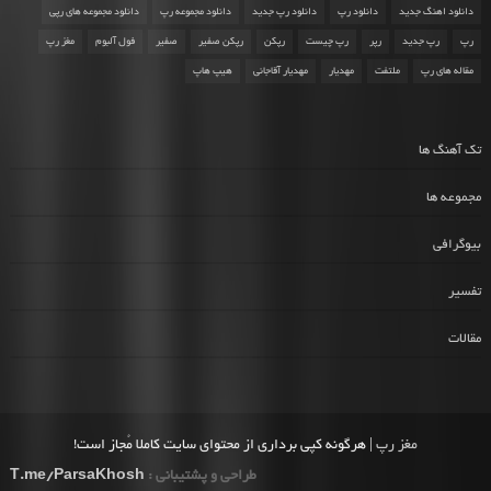
دانلود اهنگ جدید
دانلود رپ
دانلود رپ جدید
دانلود مجموعه رپ
دانلود مجموعه های رپی
رپ
رپ جدید
رپر
رپ چیست
رپکن
رپکن صفیر
صفیر
فول آلبوم
مغز رپ
مقاله های رپ
ملتفت
مهدیار
مهدیار آقاجانی
هیپ هاپ
تک آهنگ ها
مجموعه ها
بیوگرافی
تفسیر
مقالات
مغز رپ
| هرگونه کپی برداری از محتوای سایت کاملا مُجاز است!
طراحی و پشتیبانی :
T.me/ParsaKhosh