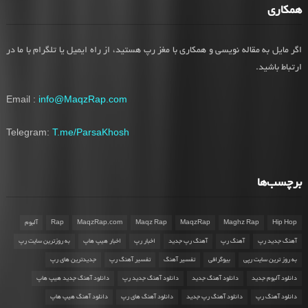
همکاری
اگر مایل به مقاله نویسی و همکاری با مغز رپ هستید، از راه ایمیل یا تلگرام با ما در
ارتباط باشید.
Email :
info@MaqzRap.com
Telegram:
T.me/ParsaKhosh
برچسب‌ها
Hip Hop
Maghz Rap
MaqzRap
Maqz Rap
MaqzRap.com
Rap
آلبوم
آهنگ جدید رپ
آهنگ رپ
آهنگ رپ جدید
اخبار رپ
اخبار هیپ هاپ
به روزترین سایت رپ
به روز ترین سایت رپی
بیوگرافی
تفسیر آهنگ
تفسیر آهنگ رپ
جدیدترین های رپ
دانلود آلبوم جدید
دانلود آهنگ جدید
دانلود آهنگ جدید رپ
دانلود آهنگ جدید هیپ هاپ
دانلود آهنگ رپ
دانلود آهنگ رپ جدید
دانلود آهنگ های رپ
دانلود آهنگ هیپ هاپ