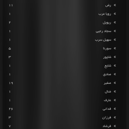
رض
11
رویا عرب
1
ریویل
2
سجاد رجبی
1
سهیل سرب
1
سورنا
5
شاپور
3
شایع
1
صادق
1
صفیر
19
ضال
1
عارف
1
فدائی
26
فرزان
3
فرشاد
7