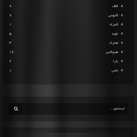
قاف
9
کابوس
9
کجراه
1
نوید
5
همزاد
3
هیچکس
16
یارا
2
یاس
1