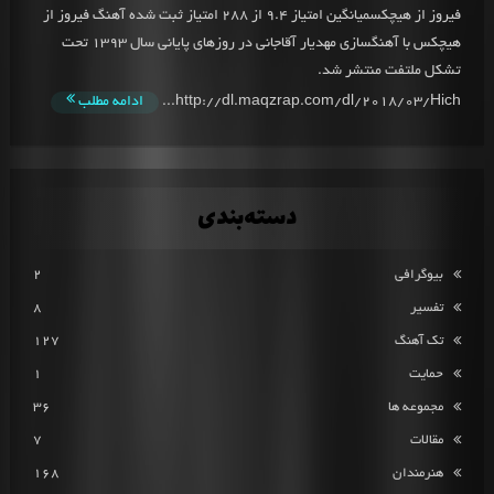
فیروز از هیچکسمیانگین امتیاز 9.4 از 288 امتیاز ثبت شده آهنگ فیروز از
هیچکس با آهنگسازی مهدیار آقاجانی در روزهای پایانی سال 1393 تحت
تشکل ملتفت منتشر شد.
http://dl.maqzrap.com/dl/2018/03/Hich...
ادامه مطلب
دسته‌بندی
بیوگرافی
2
تفسیر
8
تک آهنگ
127
حمایت
1
مجموعه ها
36
مقالات
7
هنرمندان
168