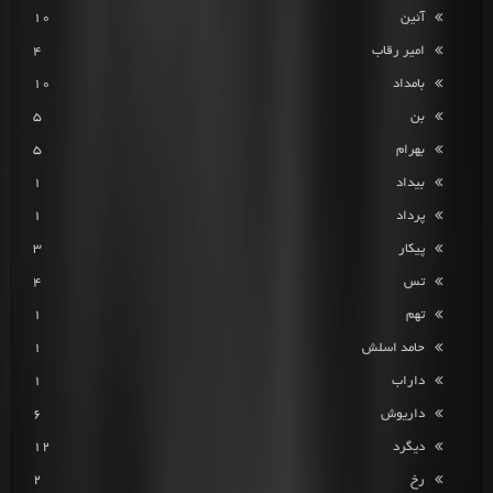
آئین
10
امیر رقاب
4
بامداد
10
بن
5
بهرام
5
بیداد
1
پرداد
1
پیکار
3
تس
4
تهم
1
حامد اسلش
1
داراب
1
داریوش
6
دیگرد
12
رخ
2