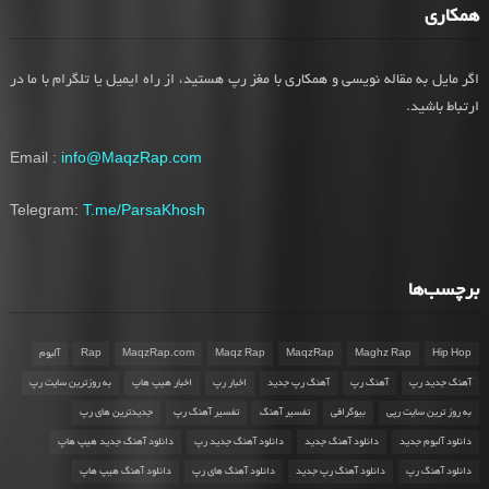
همکاری
اگر مایل به مقاله نویسی و همکاری با مغز رپ هستید، از راه ایمیل یا تلگرام با ما در
ارتباط باشید.
Email :
info@MaqzRap.com
Telegram:
T.me/ParsaKhosh
برچسب‌ها
Hip Hop
Maghz Rap
MaqzRap
Maqz Rap
MaqzRap.com
Rap
آلبوم
آهنگ جدید رپ
آهنگ رپ
آهنگ رپ جدید
اخبار رپ
اخبار هیپ هاپ
به روزترین سایت رپ
به روز ترین سایت رپی
بیوگرافی
تفسیر آهنگ
تفسیر آهنگ رپ
جدیدترین های رپ
دانلود آلبوم جدید
دانلود آهنگ جدید
دانلود آهنگ جدید رپ
دانلود آهنگ جدید هیپ هاپ
دانلود آهنگ رپ
دانلود آهنگ رپ جدید
دانلود آهنگ های رپ
دانلود آهنگ هیپ هاپ