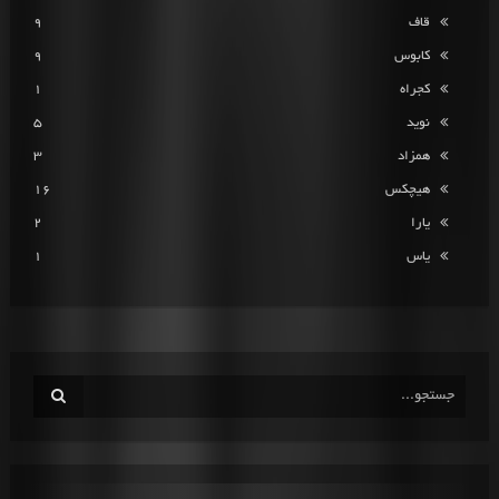
قاف
9
کابوس
9
کجراه
1
نوید
5
همزاد
3
هیچکس
16
یارا
2
یاس
1