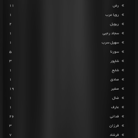
رض
11
رویا عرب
1
ریویل
2
سجاد رجبی
1
سهیل سرب
1
سورنا
5
شاپور
3
شایع
1
صادق
1
صفیر
19
ضال
1
عارف
1
فدائی
26
فرزان
3
فرشاد
7