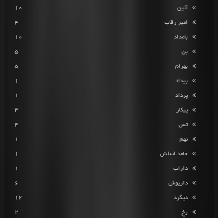
آئین
10
امیر رقاب
4
بامداد
10
بن
5
بهرام
5
بیداد
1
پرداد
1
پیکار
3
تس
4
تهم
1
حامد اسلش
1
داراب
1
داریوش
6
دیگرد
12
رخ
2