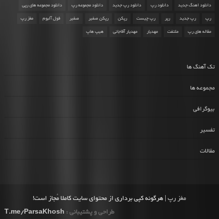
دانلود اهنگ جدید
دانلود رپ
دانلود رپ جدید
دانلود مجموعه رپ
دانلود مجموعه های رپی
رپ
رپ جدید
رپر
رپ چیست
رپکن
رپکن صفیر
صفیر
فول آلبوم
مغز رپ
مقاله های رپ
ملتفت
مهدیار
مهدیار آقاجانی
هیپ هاپ
تک آهنگ ها
مجموعه ها
بیوگرافی
تفسیر
مقالات
مغز رپ
| هرگونه کپی برداری از محتوای سایت کاملا مُجاز است!
طراحی و پشتیبانی :
T.me/ParsaKhosh