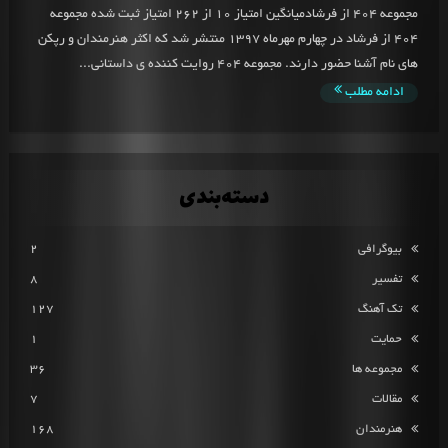
مجموعه 404 از فرشادمیانگین امتیاز 10 از 262 امتیاز ثبت شده مجموعه
404 از فرشاد در چهارم مهرماه 1397 منتشر شد که اکثر هنرمندان و رپکن
های نام آشنا حضور دارند. مجموعه 404 روایت کننده ی داستانی...
ادامه مطلب
دسته‌بندی
بیوگرافی
2
تفسیر
8
تک آهنگ
127
حمایت
1
مجموعه ها
36
مقالات
7
هنرمندان
168