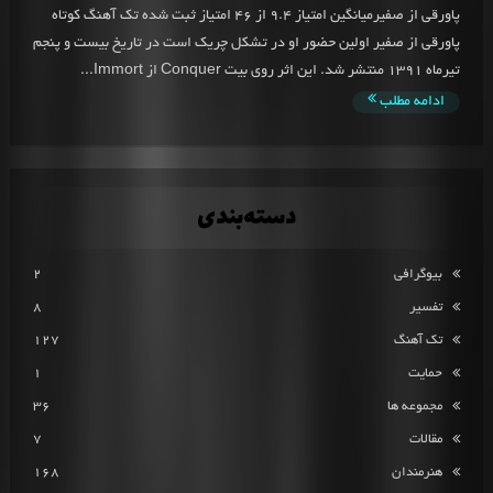
پاورقی از صفیرمیانگین امتیاز 9.4 از 46 امتیاز ثبت شده تک آهنگ کوتاه
پاورقی از صفیر اولین حضور او در تشکل چریک است در تاریخ بیست و پنجم
تیرماه 1391 منتشر شد. این اثر روی بیت Conquer از Immort...
ادامه مطلب
دسته‌بندی
بیوگرافی
2
تفسیر
8
تک آهنگ
127
حمایت
1
مجموعه ها
36
مقالات
7
هنرمندان
168