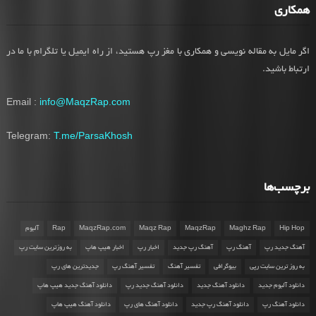
همکاری
اگر مایل به مقاله نویسی و همکاری با مغز رپ هستید، از راه ایمیل یا تلگرام با ما در
ارتباط باشید.
Email :
info@MaqzRap.com
Telegram:
T.me/ParsaKhosh
برچسب‌ها
Hip Hop
Maghz Rap
MaqzRap
Maqz Rap
MaqzRap.com
Rap
آلبوم
آهنگ جدید رپ
آهنگ رپ
آهنگ رپ جدید
اخبار رپ
اخبار هیپ هاپ
به روزترین سایت رپ
به روز ترین سایت رپی
بیوگرافی
تفسیر آهنگ
تفسیر آهنگ رپ
جدیدترین های رپ
دانلود آلبوم جدید
دانلود آهنگ جدید
دانلود آهنگ جدید رپ
دانلود آهنگ جدید هیپ هاپ
دانلود آهنگ رپ
دانلود آهنگ رپ جدید
دانلود آهنگ های رپ
دانلود آهنگ هیپ هاپ