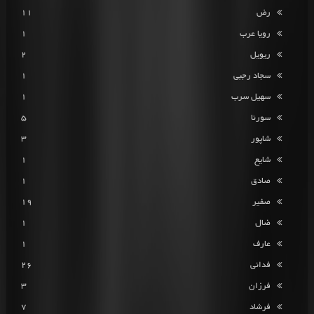
رض
11
رویا عرب
1
ریویل
2
سجاد رجبی
1
سهیل سرب
1
سورنا
5
شاپور
3
شایع
1
صادق
1
صفیر
19
ضال
1
عارف
1
فدائی
26
فرزان
3
فرشاد
7