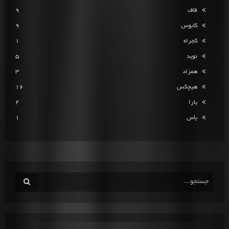
قاف
9
کابوس
9
کجراه
1
نوید
5
همزاد
3
هیچکس
16
یارا
2
یاس
1