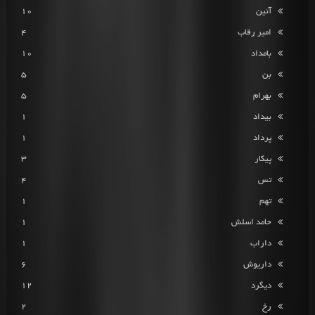
آئین
10
امیر رقاب
4
بامداد
10
بن
5
بهرام
5
بیداد
1
پرداد
1
پیکار
3
تس
4
تهم
1
حامد اسلش
1
داراب
1
داریوش
6
دیگرد
12
رخ
2