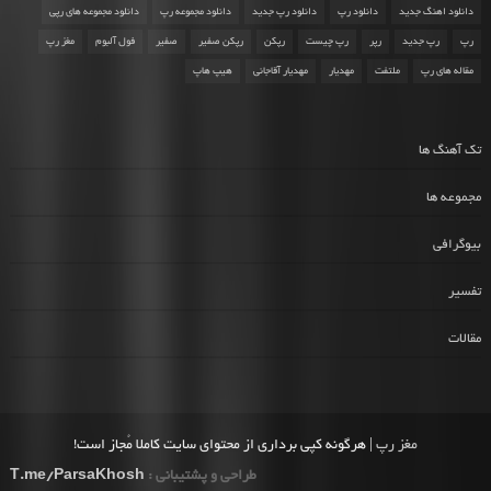
دانلود اهنگ جدید
دانلود رپ
دانلود رپ جدید
دانلود مجموعه رپ
دانلود مجموعه های رپی
رپ
رپ جدید
رپر
رپ چیست
رپکن
رپکن صفیر
صفیر
فول آلبوم
مغز رپ
مقاله های رپ
ملتفت
مهدیار
مهدیار آقاجانی
هیپ هاپ
تک آهنگ ها
مجموعه ها
بیوگرافی
تفسیر
مقالات
مغز رپ
| هرگونه کپی برداری از محتوای سایت کاملا مُجاز است!
طراحی و پشتیبانی :
T.me/ParsaKhosh