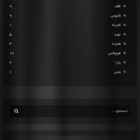
قاف
9
کابوس
9
کجراه
1
نوید
5
همزاد
3
هیچکس
16
یارا
2
یاس
1