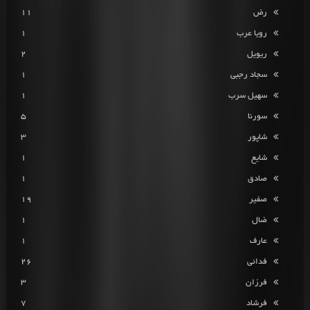
رض
11
رویا عرب
1
ریویل
2
سجاد رجبی
1
سهیل سرب
1
سورنا
5
شاپور
3
شایع
1
صادق
1
صفیر
19
ضال
1
عارف
1
فدائی
26
فرزان
3
فرشاد
7