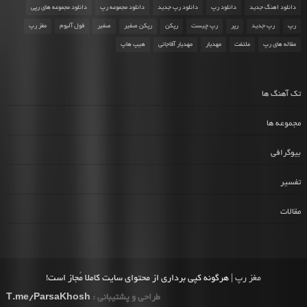
دانلود اهنگ جدید
دانلود رپ
دانلود رپ جدید
دانلود مجموعه رپ
دانلود مجموعه های رپی
رپ
رپ جدید
رپر
رپ چیست
رپکن
رپکن صفیر
صفیر
فول آلبوم
مغز رپ
مقاله های رپ
ملتفت
مهدیار
مهدیار آقاجانی
هیپ هاپ
تک آهنگ ها
مجموعه ها
بیوگرافی
تفسیر
مقالات
مغز رپ
| هرگونه کپی برداری از محتوای سایت کاملا مُجاز است!
طراحی و پشتیبانی :
T.me/ParsaKhosh