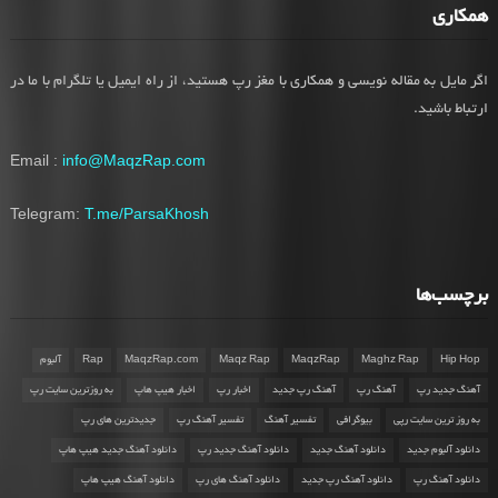
همکاری
اگر مایل به مقاله نویسی و همکاری با مغز رپ هستید، از راه ایمیل یا تلگرام با ما در
ارتباط باشید.
Email :
info@MaqzRap.com
Telegram:
T.me/ParsaKhosh
برچسب‌ها
Hip Hop
Maghz Rap
MaqzRap
Maqz Rap
MaqzRap.com
Rap
آلبوم
آهنگ جدید رپ
آهنگ رپ
آهنگ رپ جدید
اخبار رپ
اخبار هیپ هاپ
به روزترین سایت رپ
به روز ترین سایت رپی
بیوگرافی
تفسیر آهنگ
تفسیر آهنگ رپ
جدیدترین های رپ
دانلود آلبوم جدید
دانلود آهنگ جدید
دانلود آهنگ جدید رپ
دانلود آهنگ جدید هیپ هاپ
دانلود آهنگ رپ
دانلود آهنگ رپ جدید
دانلود آهنگ های رپ
دانلود آهنگ هیپ هاپ