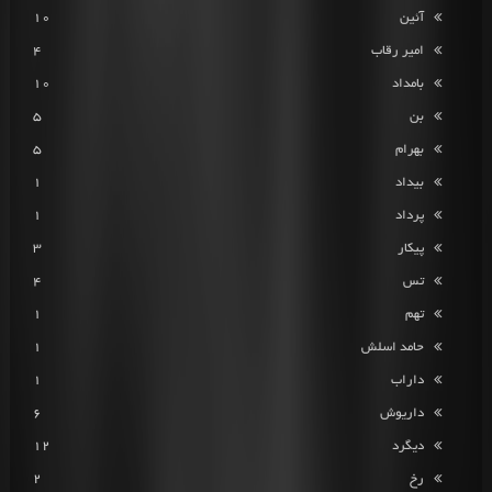
آئین
10
امیر رقاب
4
بامداد
10
بن
5
بهرام
5
بیداد
1
پرداد
1
پیکار
3
تس
4
تهم
1
حامد اسلش
1
داراب
1
داریوش
6
دیگرد
12
رخ
2