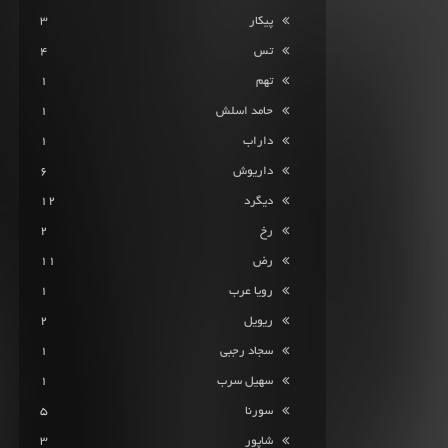
پیکار
3
تس
4
تهم
1
حامد اسلش
1
داراب
1
داریوش
6
دیگرد
12
رخ
2
رض
11
رویا عرب
1
ریویل
2
سجاد رجبی
1
سهیل سرب
1
سورنا
5
شاپور
3