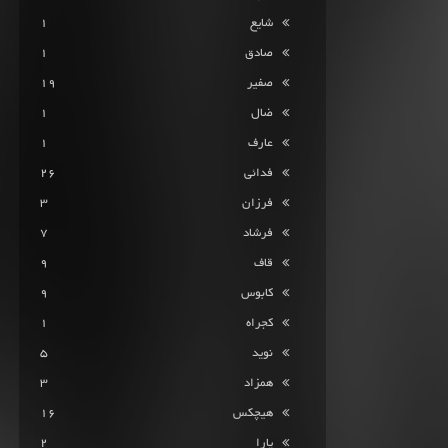
شایع
1
صادق
1
صفیر
19
ضال
1
عارف
1
فدائی
26
فرزان
3
فرشاد
7
قاف
9
کابوس
9
کجراه
1
نوید
5
همزاد
3
هیچکس
16
یارا
2