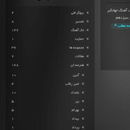
امتیاز ثبت شده تک آهنگ جهانگیر
بیوگرافی
2
در سال 1398 است که در سیزدهم
تفسیر
8
مه مطلب
تک آهنگ
127
حمایت
1
مجموعه ها
36
مقالات
7
هنرمندان
168
آئین
10
امیر رقاب
4
بامداد
10
بن
5
بهرام
5
بیداد
1
پرداد
1