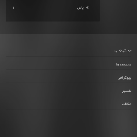
یاس
1
تک آهنگ ها
مجموعه ها
بیوگرافی
تفسیر
مقالات