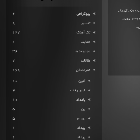
ز 9.5 از 836 امتیاز ثبت شده تک آهنگ
بیوگرافی
2
1000تا مظنون از فدائی با آهنگسازی مهدیار در سوم بهمن ماه 1398 تحت
تفسیر
8
...
تک آهنگ
127
حمایت
1
مجموعه ها
36
مقالات
7
هنرمندان
168
آئین
10
امیر رقاب
4
بامداد
10
بن
5
بهرام
5
بیداد
1
پرداد
1