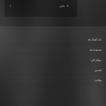
یاس
1
تک آهنگ ها
مجموعه ها
بیوگرافی
تفسیر
مقالات