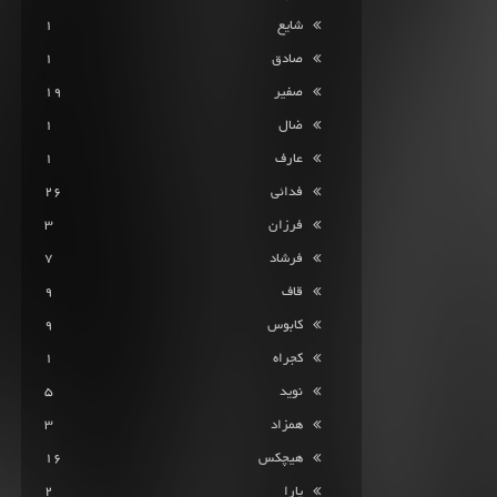
شایع
1
صادق
1
صفیر
19
ضال
1
عارف
1
فدائی
26
فرزان
3
فرشاد
7
قاف
9
کابوس
9
کجراه
1
نوید
5
همزاد
3
هیچکس
16
یارا
2