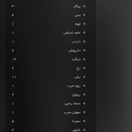
پیکار
3
تس
4
تهم
1
حامد اسلش
1
داراب
1
داریوش
6
دیگرد
12
رخ
2
رض
11
رویا عرب
1
ریویل
2
سجاد رجبی
1
سهیل سرب
1
سورنا
5
شاپور
3