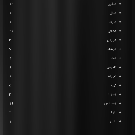
صفیر
19
ضال
1
عارف
1
فدائی
26
فرزان
3
فرشاد
7
قاف
9
کابوس
9
کجراه
1
نوید
5
همزاد
3
هیچکس
16
یارا
2
یاس
1