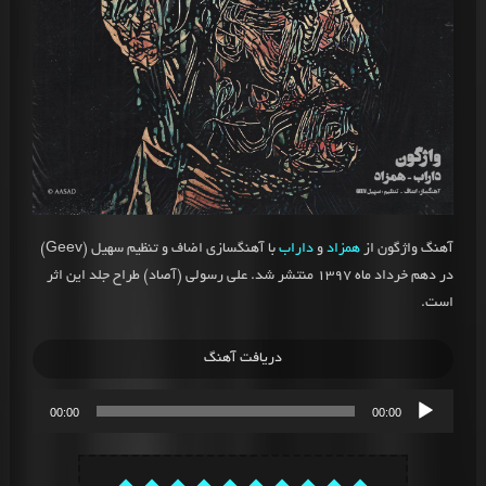
آهنگ واژگون از
همزاد
و
داراب
با آهنگسازی اضاف و تنظیم سهیل (Geev)
در دهم خرداد ماه 1397 منتشر شد. علی رسولی (آصاد) طراح جلد این اثر
است.
دریافت آهنگ
پخش‌کننده
00:00
00:00
صوت