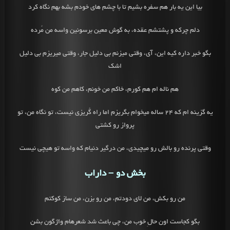
بیا این یه بار هم سفره بشیم تا با چشم های خودم بشه بهم نگاه کرد
دلم چرکه و پشتشم عقده، به گوش معین برسونین واسه من مُرده
بگو خبر داره کیه این، آی، وقتی میزنم بی دلیل جار، وقتی میریزم بی دلیل
اشک
هم ناله ام هم کورم، خاکم من خونم، کاهم من کوه
یه گزینه ام که 24 ساله میخوام بگریزم اما راه گُریزی نیست، تو نگاه من، تو
پرواز رو کشتی
وقتی پرنده رو بالش رو میچیدی، من درگیر دنیام که واسه تو هیچی نیست
بخش دو – داراب
من رو بکش، من لای دودتم، من رو بزن، من ساز کوکتم
بگو کجاست اون حالِ خوب من، چی باعث شد شعرهام واژگون بشن