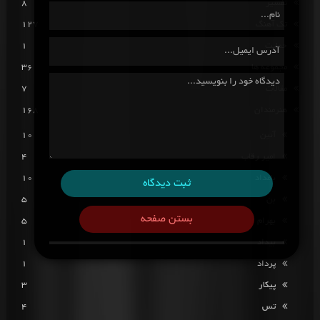
تفسیر
8
تک آهنگ
127
حمایت
1
مجموعه ها
36
مقالات
7
هنرمندان
168
آئین
10
امیر رقاب
4
بامداد
10
ثبت دیدگاه
بن
5
بستن صفحه
بهرام
5
بیداد
1
پرداد
1
پیکار
3
تس
4