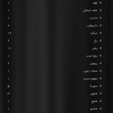
تهم
1
حامد اسلش
1
داراب
1
داریوش
6
دیگرد
12
رخ
2
رض
11
رویا عرب
1
ریویل
2
سجاد رجبی
1
سهیل سرب
1
سورنا
5
شاپور
3
شایع
1
صادق
1