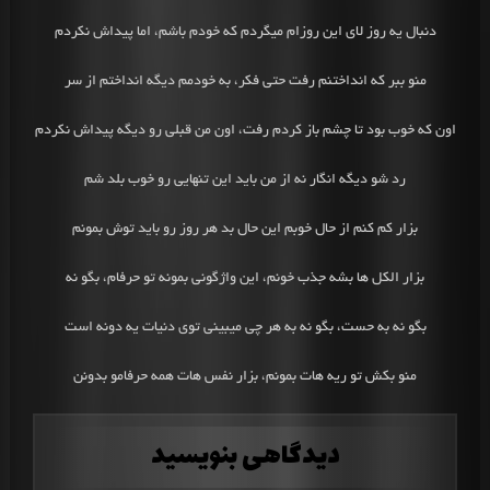
دنبال یه روز لای این روزام میگردم که خودم باشم، اما پیداش نکردم
منو ببر که انداختنم رفت حتی فکر، به خودمم دیگه انداختم از سر
اون که خوب بود تا چشم باز کردم رفت، اون من قبلی رو دیگه پیداش نکردم
رد شو دیگه انگار نه از من باید این تنهایی رو خوب بلد شم
بزار کم کنم از حال خوبم این حال بد هر روز رو باید توش بمونم
بزار الکل ها بشه جذب خونم، این واژگونی بمونه تو حرفام، بگو نه
بگو نه به حست، بگو نه به هر چی میبینی توی دنیات یه دونه است
منو بکش تو ریه هات بمونم، بزار نفس هات همه حرفامو بدونن
دیدگاهی بنویسید