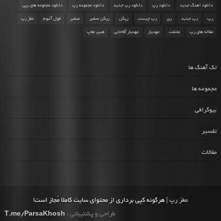
دانلود اهنگ جدید
دانلود رپ
دانلود رپ جدید
دانلود مجموعه رپ
دانلود مجموعه های رپی
رپ
رپ جدید
رپر
رپ چیست
رپکن
رپکن صفیر
صفیر
فول آلبوم
مغز رپ
مقاله های رپ
ملتفت
مهدیار
مهدیار آقاجانی
هیپ هاپ
تک آهنگ ها
مجموعه ها
بیوگرافی
تفسیر
مقالات
مغز رپ
| هرگونه کپی برداری از محتوای سایت کاملا مُجاز است!
طراحی و پشتیبانی :
T.me/ParsaKhosh