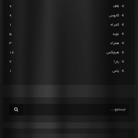
قاف
9
کابوس
9
کجراه
1
نوید
5
همزاد
3
هیچکس
16
یارا
2
یاس
1