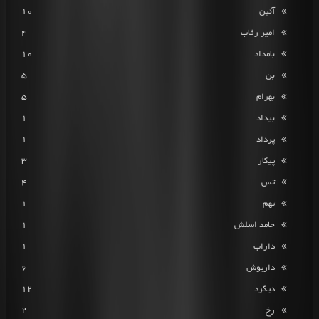
آئین
10
امیر رقاب
4
بامداد
10
بن
5
بهرام
5
بیداد
1
پرداد
1
پیکار
3
تس
4
تهم
1
حامد اسلش
1
داراب
1
داریوش
6
دیگرد
12
رخ
2