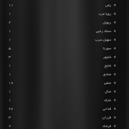
رض
11
رویا عرب
1
ریویل
2
سجاد رجبی
1
سهیل سرب
1
سورنا
5
شاپور
3
شایع
1
صادق
1
صفیر
19
ضال
1
عارف
1
فدائی
26
فرزان
3
فرشاد
7