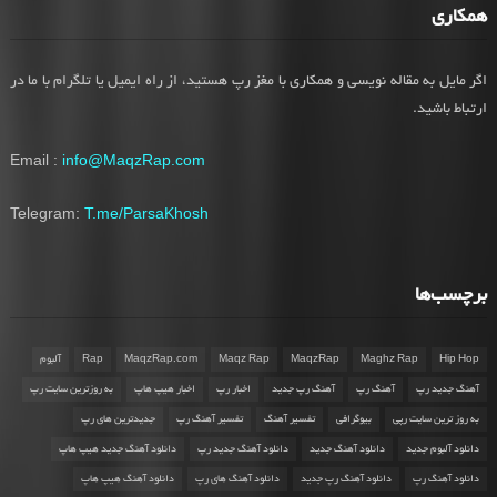
همکاری
اگر مایل به مقاله نویسی و همکاری با مغز رپ هستید، از راه ایمیل یا تلگرام با ما در
ارتباط باشید.
Email :
info@MaqzRap.com
Telegram:
T.me/ParsaKhosh
برچسب‌ها
Hip Hop
Maghz Rap
MaqzRap
Maqz Rap
MaqzRap.com
Rap
آلبوم
آهنگ جدید رپ
آهنگ رپ
آهنگ رپ جدید
اخبار رپ
اخبار هیپ هاپ
به روزترین سایت رپ
به روز ترین سایت رپی
بیوگرافی
تفسیر آهنگ
تفسیر آهنگ رپ
جدیدترین های رپ
دانلود آلبوم جدید
دانلود آهنگ جدید
دانلود آهنگ جدید رپ
دانلود آهنگ جدید هیپ هاپ
دانلود آهنگ رپ
دانلود آهنگ رپ جدید
دانلود آهنگ های رپ
دانلود آهنگ هیپ هاپ