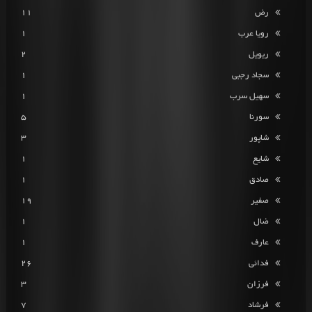
رض
11
رویا عرب
1
ریویل
2
سجاد رجبی
1
سهیل سرب
1
سورنا
5
شاپور
3
شایع
1
صادق
1
صفیر
19
ضال
1
عارف
1
فدائی
26
فرزان
3
فرشاد
7