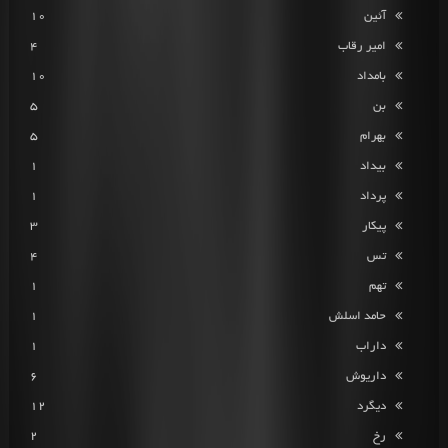
آئین
10
امیر رقاب
4
بامداد
10
بن
5
بهرام
5
بیداد
1
پرداد
1
پیکار
3
تس
4
تهم
1
حامد اسلش
1
داراب
1
داریوش
6
دیگرد
12
رخ
2