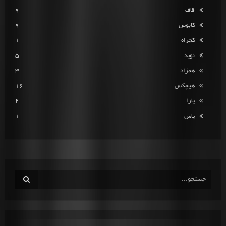
قاف
9
کابوس
9
کجراه
1
نوید
5
همزاد
3
هیچکس
16
یارا
2
یاس
1