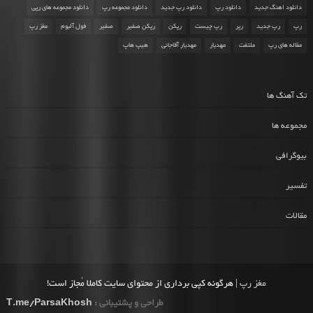
دانلود اهنگ جدید
دانلود رپ
دانلود رپ جدید
دانلود مجموعه رپ
دانلود مجموعه های رپی
رپ
رپ جدید
رپر
رپ چیست
رپکن
رپکن صفیر
صفیر
فول آلبوم
مغز رپ
مقاله های رپ
ملتفت
مهدیار
مهدیار آقاجانی
هیپ هاپ
تک آهنگ ها
مجموعه ها
بیوگرافی
تفسیر
مقالات
مغز رپ
| هرگونه کپی برداری از محتوای سایت کاملا مُجاز است!
طراحی و پشتیبانی :
T.me/ParsaKhosh