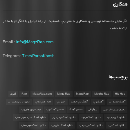
همکاری
اگر مایل به مقاله نویسی و همکاری با مغز رپ هستید، از راه ایمیل یا تلگرام با ما در
ارتباط باشید.
Email :
info@MaqzRap.com
Telegram:
T.me/ParsaKhosh
برچسب‌ها
Hip Hop
Maghz Rap
MaqzRap
Maqz Rap
MaqzRap.com
Rap
آلبوم
آهنگ جدید رپ
آهنگ رپ
آهنگ رپ جدید
اخبار رپ
اخبار هیپ هاپ
به روزترین سایت رپ
به روز ترین سایت رپی
بیوگرافی
تفسیر آهنگ
تفسیر آهنگ رپ
جدیدترین های رپ
دانلود آلبوم جدید
دانلود آهنگ جدید
دانلود آهنگ جدید رپ
دانلود آهنگ جدید هیپ هاپ
دانلود آهنگ رپ
دانلود آهنگ رپ جدید
دانلود آهنگ های رپ
دانلود آهنگ هیپ هاپ