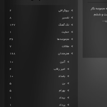
از 356 امتیاز ثبت شده مجموعه نگار
بیوگرافی
2
یست و ششم
تفسیر
8
تک آهنگ
127
حمایت
1
مجموعه ها
36
مقالات
7
هنرمندان
168
آئین
10
امیر رقاب
4
بامداد
10
بن
5
بهرام
5
بیداد
1
پرداد
1