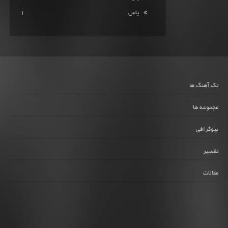
یاس
1
تک آهنگ ها
مجموعه ها
بیوگرافی
تفسیر
مقالات