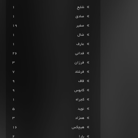
شایع
1
صادق
1
صفیر
19
ضال
1
عارف
1
فدائی
26
فرزان
3
فرشاد
7
قاف
9
کابوس
9
کجراه
1
نوید
5
همزاد
3
هیچکس
16
یارا
2