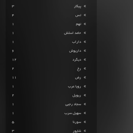
پیکار
3
تس
4
تهم
1
حامد اسلش
1
داراب
1
داریوش
6
دیگرد
12
رخ
2
رض
11
رویا عرب
1
ریویل
2
سجاد رجبی
1
سهیل سرب
1
سورنا
5
شاپور
3