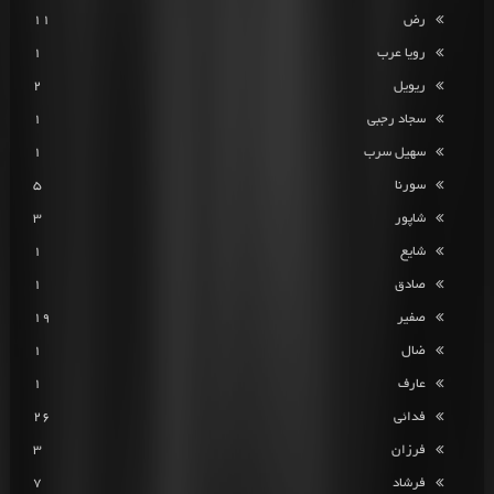
رض
11
رویا عرب
1
ریویل
2
سجاد رجبی
1
سهیل سرب
1
سورنا
5
شاپور
3
شایع
1
صادق
1
صفیر
19
ضال
1
عارف
1
فدائی
26
فرزان
3
فرشاد
7