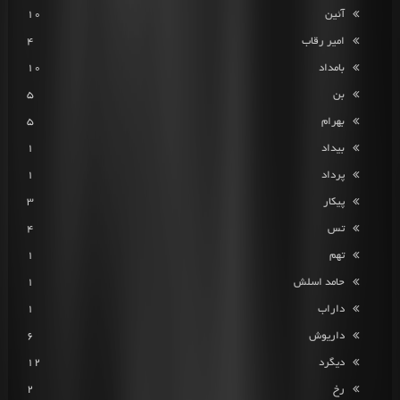
آئین
10
امیر رقاب
4
بامداد
10
بن
5
بهرام
5
بیداد
1
پرداد
1
پیکار
3
تس
4
تهم
1
حامد اسلش
1
داراب
1
داریوش
6
دیگرد
12
رخ
2