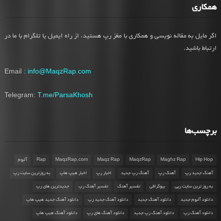
همکاری
اگر مایل به مقاله نویسی و همکاری با مغز رپ هستید، از راه ایمیل یا تلگرام با ما در
ارتباط باشید.
Email :
info@MaqzRap.com
Telegram:
T.me/ParsaKhosh
برچسب‌ها
Hip Hop
Maghz Rap
MaqzRap
Maqz Rap
MaqzRap.com
Rap
آلبوم
آهنگ جدید رپ
آهنگ رپ
آهنگ رپ جدید
اخبار رپ
اخبار هیپ هاپ
به روزترین سایت رپ
به روز ترین سایت رپی
بیوگرافی
تفسیر آهنگ
تفسیر آهنگ رپ
جدیدترین های رپ
دانلود آلبوم جدید
دانلود آهنگ جدید
دانلود آهنگ جدید رپ
دانلود آهنگ جدید هیپ هاپ
دانلود آهنگ رپ
دانلود آهنگ رپ جدید
دانلود آهنگ های رپ
دانلود آهنگ هیپ هاپ