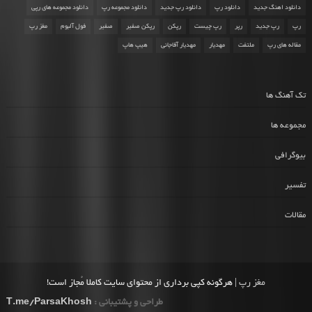
دانلود اهنگ جدید
دانلود رپ
دانلود رپ جدید
دانلود مجموعه رپ
دانلود مجموعه های رپی
رپ
رپ جدید
رپر
رپ چیست
رپکن
رپکن صفیر
صفیر
فول آلبوم
مغز رپ
مقاله های رپ
ملتفت
مهدیار
مهدیار آقاجانی
هیپ هاپ
تک آهنگ ها
مجموعه ها
بیوگرافی
تفسیر
مقالات
مغز رپ
| هرگونه کپی برداری از محتوای سایت کاملا مُجاز است!
طراحی و پشتیبانی :
T.me/ParsaKhosh