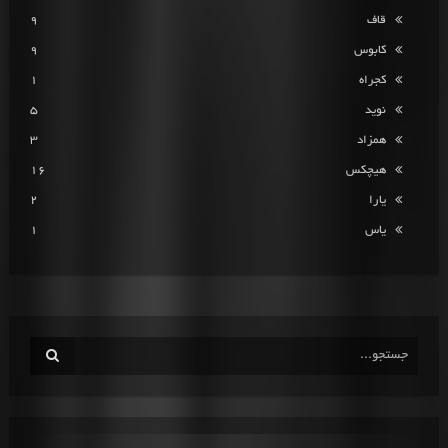
قاف
9
کابوس
9
کجراه
1
نوید
5
همزاد
3
هیچکس
16
یارا
2
یاس
1