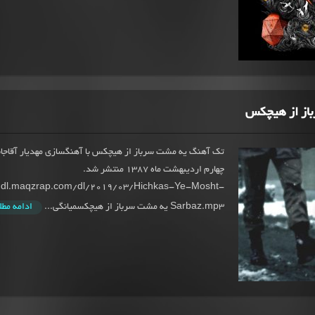
از از هیچکس
تک آهنگ یه مشت سرباز از هیچکس با آهنگسازی مهدیار آقاجا
چهارم اردیبهشت ماه 1387 منتشر شد.
//dl.maqzrap.com/dl/2019/03/Hichkas-Ye-Mosht-
Sarbaz.mp3 یه مشت سرباز از هیچکسمیانگی...
ادامه مط