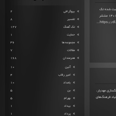
انگین امتیاز 9.5 از 398 امتیاز ثبت شده تک
بیوگرافی
2
آهنگ این یکی هم واسه از هیچکس در بیست و هشتم مهرماه 1401 منتشر
تفسیر
8
تک آهنگ
127
حمایت
1
مجموعه ها
36
مقالات
7
هنرمندان
168
آئین
10
امیر رقاب
4
بامداد
10
بن
5
 در تاریخ 11 فروردین ماه 1399 با آهنگسازی مهدیار،
اد فرهنگ‌های
بهرام
5
بیداد
1
پرداد
1