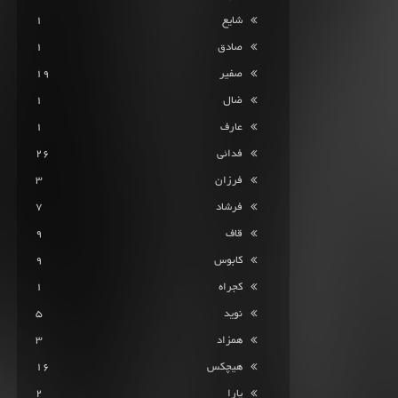
شایع
1
صادق
1
صفیر
19
ضال
1
عارف
1
فدائی
26
فرزان
3
فرشاد
7
قاف
9
کابوس
9
کجراه
1
نوید
5
همزاد
3
هیچکس
16
یارا
2