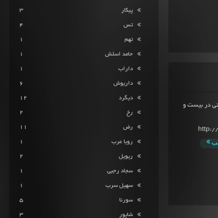
پیکار
3
تس
4
تهم
1
حامد اسلش
1
داراب
1
داریوش
6
دیگرد
12
نی در بیست و
رخ
2
رض
11
http:
رویا عرب
1
لب
ریویل
2
سجاد رجبی
1
سهیل سرب
1
سورنا
5
شاپور
3