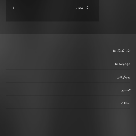
یاس
1
تک آهنگ ها
مجموعه ها
بیوگرافی
تفسیر
مقالات