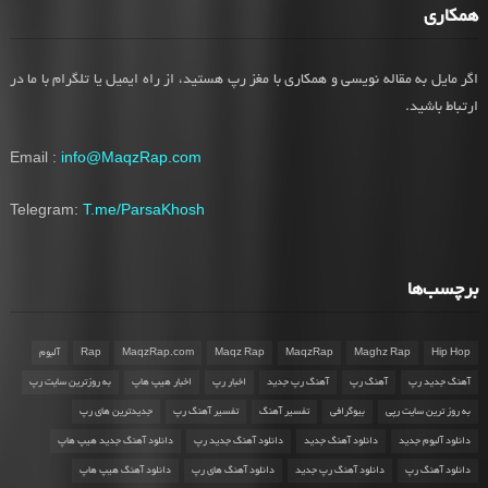
همکاری
اگر مایل به مقاله نویسی و همکاری با مغز رپ هستید، از راه ایمیل یا تلگرام با ما در
ارتباط باشید.
Email :
info@MaqzRap.com
Telegram:
T.me/ParsaKhosh
برچسب‌ها
Hip Hop
Maghz Rap
MaqzRap
Maqz Rap
MaqzRap.com
Rap
آلبوم
آهنگ جدید رپ
آهنگ رپ
آهنگ رپ جدید
اخبار رپ
اخبار هیپ هاپ
به روزترین سایت رپ
به روز ترین سایت رپی
بیوگرافی
تفسیر آهنگ
تفسیر آهنگ رپ
جدیدترین های رپ
دانلود آلبوم جدید
دانلود آهنگ جدید
دانلود آهنگ جدید رپ
دانلود آهنگ جدید هیپ هاپ
دانلود آهنگ رپ
دانلود آهنگ رپ جدید
دانلود آهنگ های رپ
دانلود آهنگ هیپ هاپ