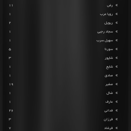
رض
11
رویا عرب
1
ریویل
2
سجاد رجبی
1
سهیل سرب
1
سورنا
5
شاپور
3
شایع
1
صادق
1
صفیر
19
ضال
1
عارف
1
فدائی
26
فرزان
3
فرشاد
7