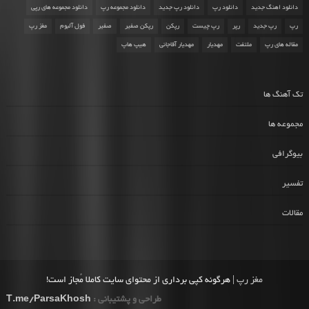
دانلود اهنگ جدید
دانلود رپ
دانلود رپ جدید
دانلود مجموعه رپ
دانلود مجموعه های رپی
رپ
رپ جدید
رپر
رپ چیست
رپکن
رپکن صفیر
صفیر
فول آلبوم
مغز رپ
مقاله های رپ
ملتفت
مهدیار
مهدیار آقاجانی
هیپ هاپ
تک آهنگ ها
مجموعه ها
بیوگرافی
تفسیر
مقالات
مغز رپ
| هرگونه کپی برداری از محتوای سایت کاملا مُجاز است!
طراحی و پشتیبانی :
T.me/ParsaKhosh