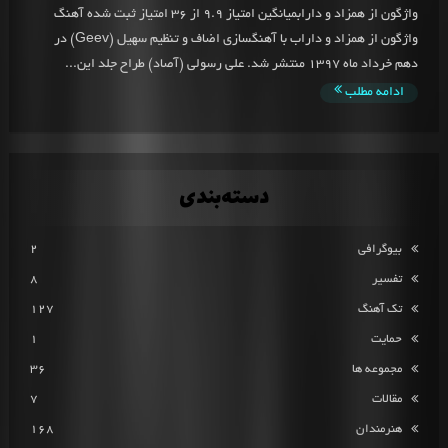
واژگون از همزاد و دارابمیانگین امتیاز 9.9 از 36 امتیاز ثبت شده آهنگ
واژگون از همزاد و داراب با آهنگسازی اضاف و تنظیم سهیل (Geev) در
دهم خرداد ماه 1397 منتشر شد. علی رسولی (آصاد) طراح جلد این...
ادامه مطلب
دسته‌بندی
بیوگرافی
2
تفسیر
8
تک آهنگ
127
حمایت
1
مجموعه ها
36
مقالات
7
هنرمندان
168