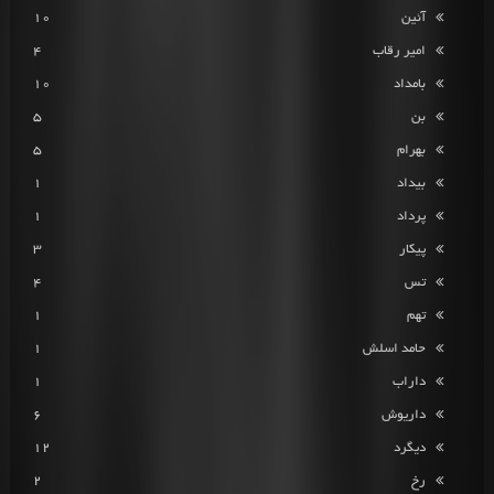
آئین
10
امیر رقاب
4
بامداد
10
بن
5
بهرام
5
بیداد
1
پرداد
1
پیکار
3
تس
4
تهم
1
حامد اسلش
1
داراب
1
داریوش
6
دیگرد
12
رخ
2