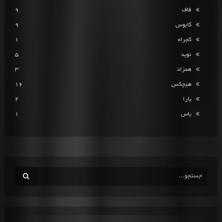
قاف
9
کابوس
9
کجراه
1
نوید
5
همزاد
3
هیچکس
16
یارا
2
یاس
1