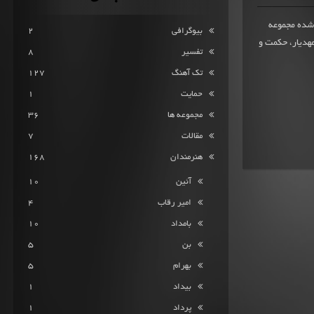
ز 9.3 از 1306 امتیاز ثبت شده مجموعه
بیوگرافی
2
 ماه 1399 با آهنگسازی مهدیار، حکمت و
تفسیر
8
تک آهنگ
127
حمایت
1
مجموعه ها
36
مقالات
7
هنرمندان
168
آئین
10
امیر رقاب
4
بامداد
10
بن
5
بهرام
5
بیداد
1
پرداد
1