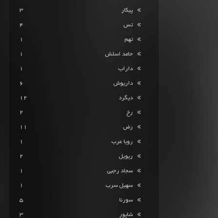
پیکار
3
تس
4
تهم
1
حامد اسلش
1
داراب
1
داریوش
6
دیگرد
12
رخ
2
رض
11
رویا عرب
1
ریویل
2
سجاد رجبی
1
سهیل سرب
1
سورنا
5
شاپور
3