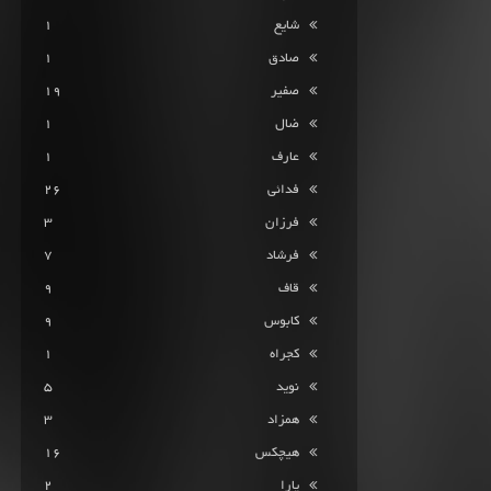
شایع
1
صادق
1
صفیر
19
ضال
1
عارف
1
فدائی
26
فرزان
3
فرشاد
7
قاف
9
کابوس
9
کجراه
1
نوید
5
همزاد
3
هیچکس
16
یارا
2