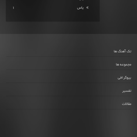
یاس
1
تک آهنگ ها
مجموعه ها
بیوگرافی
تفسیر
مقالات