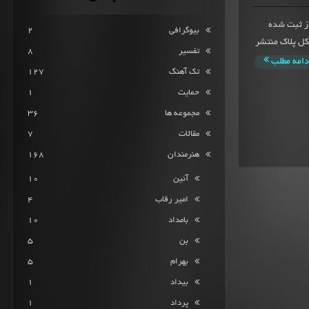
اد و یارامیانگین امتیاز 9.7 از 176 امتیاز ثبت شده
بیوگرافی
2
یارا در سوم تیرماه 1394 تحت تشکل پلاک منتشر
تفسیر
8
دامه مطلب
تک آهنگ
127
حمایت
1
مجموعه ها
36
مقالات
7
هنرمندان
168
آئین
10
امیر رقاب
4
بامداد
10
بن
5
بهرام
5
بیداد
1
پرداد
1