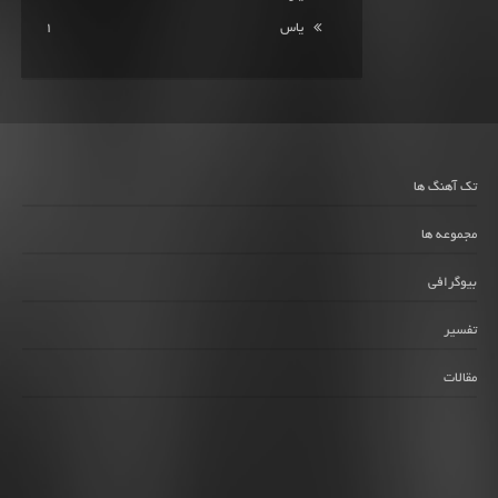
یاس
1
تک آهنگ ها
مجموعه ها
بیوگرافی
تفسیر
مقالات