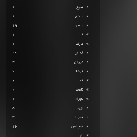
شایع
1
صادق
1
صفیر
19
ضال
1
عارف
1
فدائی
26
فرزان
3
فرشاد
7
قاف
9
کابوس
9
کجراه
1
نوید
5
همزاد
3
هیچکس
16
یارا
2