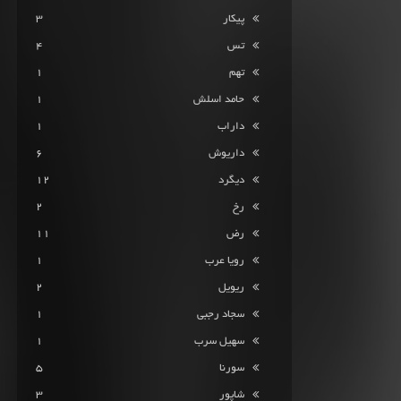
پیکار
3
تس
4
تهم
1
حامد اسلش
1
داراب
1
داریوش
6
دیگرد
12
رخ
2
رض
11
رویا عرب
1
ریویل
2
سجاد رجبی
1
سهیل سرب
1
سورنا
5
شاپور
3