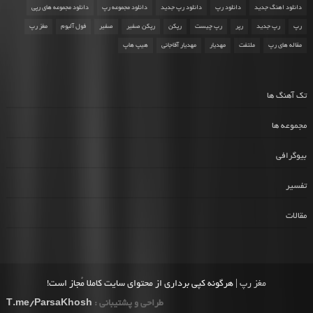
دانلود اهنگ جدید
دانلود رپ
دانلود رپ جدید
دانلود مجموعه رپ
دانلود مجموعه های رپی
رپ
رپ جدید
رپر
رپ چیست
رپکن
رپکن صفیر
صفیر
فول آلبوم
مغز رپ
مقاله های رپ
ملتفت
مهدیار
مهدیار آقاجانی
هیپ هاپ
تک آهنگ ها
مجموعه ها
بیوگرافی
تفسیر
مقالات
مغز رپ
| هرگونه کپی برداری از محتوای سایت کاملا مُجاز است!
طراحی و پشتیبانی :
T.me/ParsaKhosh