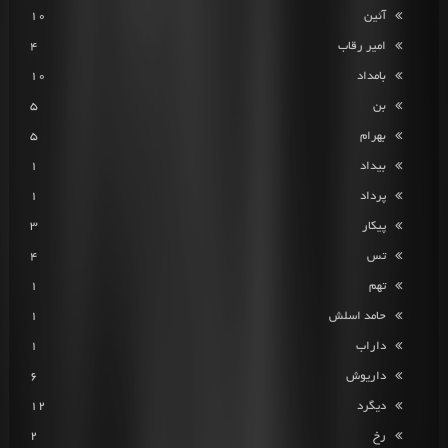
آئین
10
امیر رقاب
4
بامداد
10
بن
5
بهرام
5
بیداد
1
پرداد
1
پیکار
3
تس
4
تهم
1
حامد اسلش
1
داراب
1
داریوش
6
دیگرد
12
رخ
2