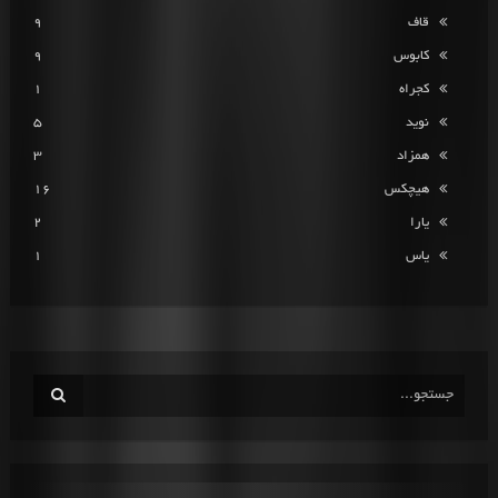
قاف
9
کابوس
9
کجراه
1
نوید
5
همزاد
3
هیچکس
16
یارا
2
یاس
1