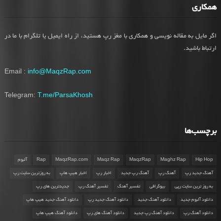
همکاری
اگر مایل به مقاله نویسی و همکاری با مغز رپ هستید، از راه ایمیل یا تلگرام با ما در
ارتباط باشید.
Email :
info@MaqzRap.com
Telegram:
T.me/ParsaKhosh
برچسب‌ها
Hip Hop
Maghz Rap
MaqzRap
Maqz Rap
MaqzRap.com
Rap
آلبوم
آهنگ جدید رپ
آهنگ رپ
آهنگ رپ جدید
اخبار رپ
اخبار هیپ هاپ
به روزترین سایت رپ
به روز ترین سایت رپی
بیوگرافی
تفسیر آهنگ
تفسیر آهنگ رپ
جدیدترین های رپ
دانلود آلبوم جدید
دانلود آهنگ جدید
دانلود آهنگ جدید رپ
دانلود آهنگ جدید هیپ هاپ
دانلود آهنگ رپ
دانلود آهنگ رپ جدید
دانلود آهنگ های رپ
دانلود آهنگ هیپ هاپ