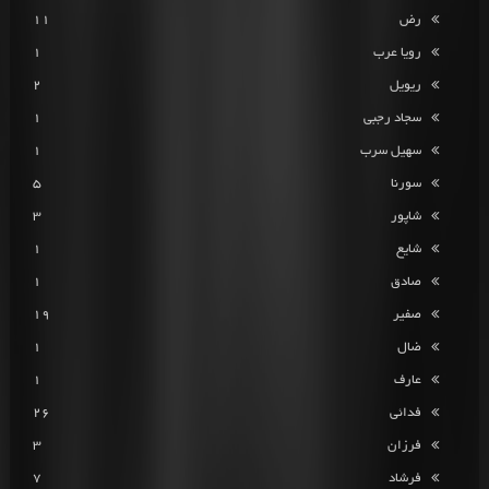
رض
11
رویا عرب
1
ریویل
2
سجاد رجبی
1
سهیل سرب
1
سورنا
5
شاپور
3
شایع
1
صادق
1
صفیر
19
ضال
1
عارف
1
فدائی
26
فرزان
3
فرشاد
7