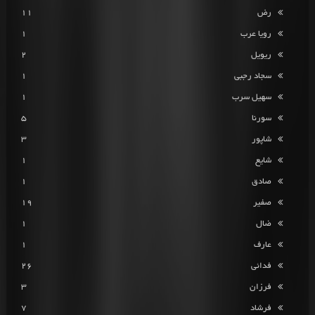
رض
11
رویا عرب
1
ریویل
2
سجاد رجبی
1
سهیل سرب
1
سورنا
5
شاپور
3
شایع
1
صادق
1
صفیر
19
ضال
1
عارف
1
فدائی
26
فرزان
3
فرشاد
7