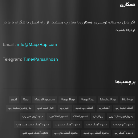
همکاری
اگر مایل به مقاله نویسی و همکاری با مغز رپ هستید، از راه ایمیل یا تلگرام با ما در
ارتباط باشید.
Email :
info@MaqzRap.com
Telegram:
T.me/ParsaKhosh
برچسب‌ها
Hip Hop
Maghz Rap
MaqzRap
Maqz Rap
MaqzRap.com
Rap
آلبوم
آهنگ جدید رپ
آهنگ رپ
آهنگ رپ جدید
اخبار رپ
اخبار هیپ هاپ
به روزترین سایت رپ
به روز ترین سایت رپی
بیوگرافی
تفسیر آهنگ
تفسیر آهنگ رپ
جدیدترین های رپ
دانلود آلبوم جدید
دانلود آهنگ جدید
دانلود آهنگ جدید رپ
دانلود آهنگ جدید هیپ هاپ
دانلود آهنگ رپ
دانلود آهنگ رپ جدید
دانلود آهنگ های رپ
دانلود آهنگ هیپ هاپ