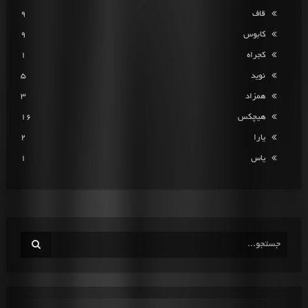
قاف
9
کابوس
9
کجراه
1
نوید
5
همزاد
3
هیچکس
16
یارا
2
یاس
1