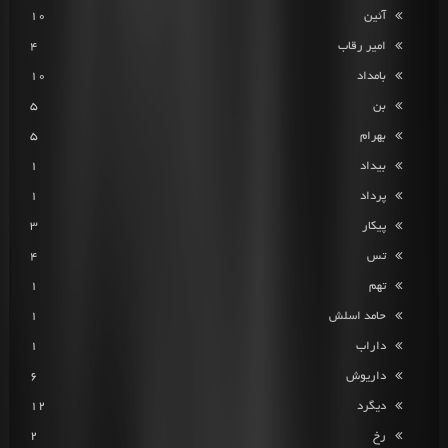
آئین
10
امیر رقاب
4
بامداد
10
بن
5
بهرام
5
بیداد
1
پرداد
1
پیکار
3
تس
4
تهم
1
حامد اسلش
1
داراب
1
داریوش
6
دیگرد
12
رخ
2