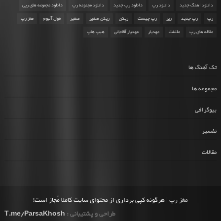
دانلود اهنگ جدید
دانلود رپ
دانلود رپ جدید
دانلود مجموعه رپ
دانلود مجموعه های رپی
رپ
رپ جدید
رپر
رپ چیست
رپکن
رپکن صفیر
صفیر
فول آلبوم
مغز رپ
مقاله های رپ
ملتفت
مهدیار
مهدیار آقاجانی
هیپ هاپ
تک آهنگ ها
مجموعه ها
بیوگرافی
تفسیر
مقالات
مغز رپ
| هرگونه کپی برداری از محتوای سایت کاملا مُجاز است!
طراحی و پشتیبانی :
T.me/ParsaKhosh