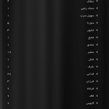
ریویل
2
سجاد رجبی
1
سهیل سرب
1
سورنا
5
شاپور
3
شایع
1
صادق
1
صفیر
19
ضال
1
عارف
1
فدائی
26
فرزان
3
فرشاد
7
قاف
9
کابوس
9