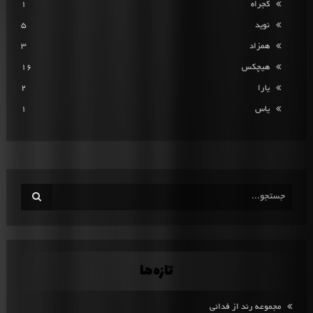
کجراه
1
نوید
5
همزاد
3
هیچکس
16
یارا
2
یاس
1
تازه‌ها
مجموعه رند از فدائی