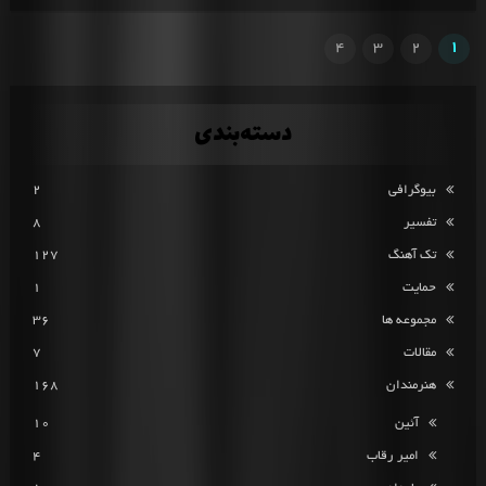
4
3
2
1
دسته‌بندی
بیوگرافی
2
تفسیر
8
تک آهنگ
127
حمایت
1
مجموعه ها
36
مقالات
7
هنرمندان
168
آئین
10
امیر رقاب
4