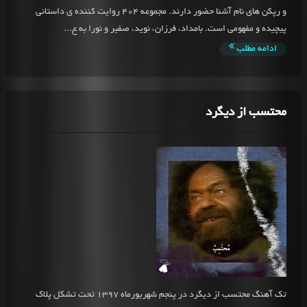
و رپکن های نام آشنا حضور دارند. مجموعه 404 روایت کننده ی داستانی
پیچیده و مفهومی است. بامداد، فرزان، نوید، صفیر و نورا به ع...
ادامه مطلب
محتسب از دیگرد
تک آهنگ محتسب از دیگرد در پنجم شهریورماه 1397 تحت تشکل پلاک