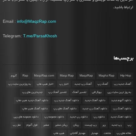
ارتباط باشید.
Email :
info@MaqzRap.com
Telegram:
T.me/ParsaKhosh
برچسب‌ها
Hip Hop
Maghz Rap
MaqzRap
Maqz Rap
MaqzRap.com
Rap
آلبوم
آهنگ جدید رپ
آهنگ رپ
آهنگ رپ جدید
اخبار رپ
اخبار هیپ هاپ
به روزترین سایت رپ
به روز ترین سایت رپی
بیوگرافی
تفسیر آهنگ
تفسیر آهنگ رپ
جدیدترین های رپ
دانلود آلبوم جدید
دانلود آهنگ جدید
دانلود آهنگ جدید رپ
دانلود آهنگ جدید هیپ هاپ
دانلود آهنگ رپ
دانلود آهنگ رپ جدید
دانلود آهنگ های رپ
دانلود آهنگ هیپ هاپ
دانلود اهنگ جدید
دانلود رپ
دانلود رپ جدید
دانلود مجموعه رپ
دانلود مجموعه های رپی
رپ
رپ جدید
رپر
رپ چیست
رپکن
رپکن صفیر
صفیر
فول آلبوم
مغز رپ
مقاله های رپ
ملتفت
مهدیار
مهدیار آقاجانی
هیپ هاپ