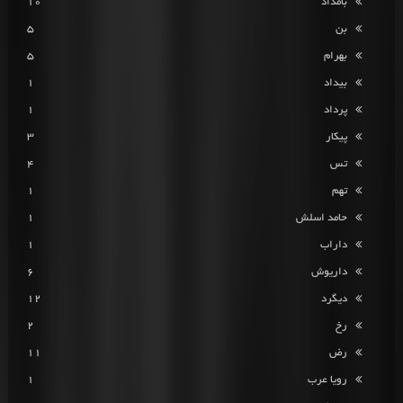
بامداد
10
بن
5
بهرام
5
بیداد
1
پرداد
1
پیکار
3
تس
4
تهم
1
حامد اسلش
1
داراب
1
داریوش
6
دیگرد
12
رخ
2
رض
11
رویا عرب
1