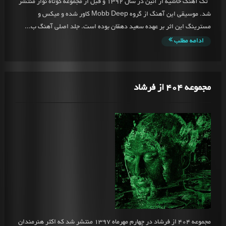
تک آهنگ حاشیه از آئین در سال 1392 و قبل از مجموعه کوتاه نوار منتشر
شد. موسیقی این آهنگ از گروه Mobb Deep کاور شده و میکس و
مسترینگ این اثر بر عهده سعید دهقان بوده است. جلد اصلی آهنگ ب...
ادامه مطلب
مجموعه 404 از فرشاد
مجموعه 404 از فرشاد در چهارم مهرماه 1397 منتشر شد که اکثر هنرمندان