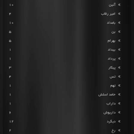
آئین
10
امیر رقاب
4
بامداد
10
بن
5
بهرام
5
بیداد
1
پرداد
1
پیکار
3
تس
4
تهم
1
حامد اسلش
1
داراب
1
داریوش
6
دیگرد
12
رخ
2