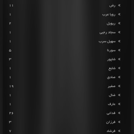
رض
11
رویا عرب
1
ریویل
2
سجاد رجبی
1
سهیل سرب
1
سورنا
5
شاپور
3
شایع
1
صادق
1
صفیر
19
ضال
1
عارف
1
فدائی
26
فرزان
3
فرشاد
7