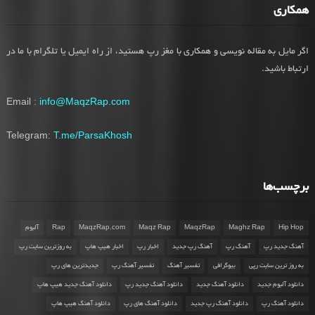
همکاری
اگر مایل به مقاله نویسی و همکاری با مغز رپ هستید، از راه ایمیل یا تلگرام با ما در
ارتباط باشید.
Email :
info@MaqzRap.com
Telegram:
T.me/ParsaKhosh
برچسب‌ها
Hip Hop
Maghz Rap
MaqzRap
Maqz Rap
MaqzRap.com
Rap
آلبوم
آهنگ جدید رپ
آهنگ رپ
آهنگ رپ جدید
اخبار رپ
اخبار هیپ هاپ
به روزترین سایت رپ
به روز ترین سایت رپی
بیوگرافی
تفسیر آهنگ
تفسیر آهنگ رپ
جدیدترین های رپ
دانلود آلبوم جدید
دانلود آهنگ جدید
دانلود آهنگ جدید رپ
دانلود آهنگ جدید هیپ هاپ
دانلود آهنگ رپ
دانلود آهنگ رپ جدید
دانلود آهنگ های رپ
دانلود آهنگ هیپ هاپ