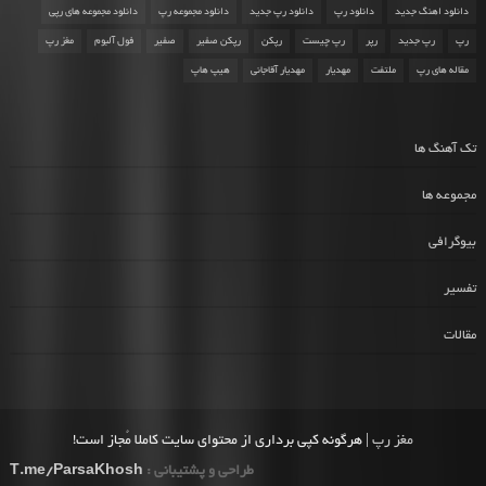
دانلود اهنگ جدید
دانلود رپ
دانلود رپ جدید
دانلود مجموعه رپ
دانلود مجموعه های رپی
رپ
رپ جدید
رپر
رپ چیست
رپکن
رپکن صفیر
صفیر
فول آلبوم
مغز رپ
مقاله های رپ
ملتفت
مهدیار
مهدیار آقاجانی
هیپ هاپ
تک آهنگ ها
مجموعه ها
بیوگرافی
تفسیر
مقالات
مغز رپ
| هرگونه کپی برداری از محتوای سایت کاملا مُجاز است!
طراحی و پشتیبانی :
T.me/ParsaKhosh