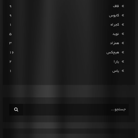
قاف
9
کابوس
9
کجراه
1
نوید
5
همزاد
3
هیچکس
16
یارا
2
یاس
1