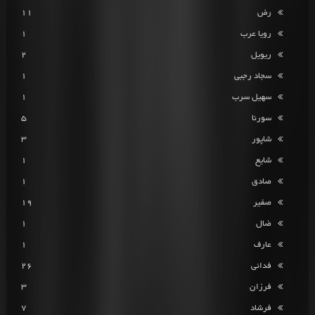
رض
11
رویا عرب
1
ریویل
2
سجاد رجبی
1
سهیل سرب
1
سورنا
5
شاپور
3
شایع
1
صادق
1
صفیر
19
ضال
1
عارف
1
فدائی
26
فرزان
3
فرشاد
7