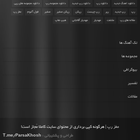
دانلود اهنگ جدید
دانلود رپ
دانلود رپ جدید
دانلود مجموعه رپ
دانلود مجموعه های رپی
رپ
رپ جدید
رپر
رپ چیست
رپکن
رپکن صفیر
صفیر
فول آلبوم
مغز رپ
مقاله های رپ
ملتفت
مهدیار
مهدیار آقاجانی
هیپ هاپ
تک آهنگ ها
مجموعه ها
بیوگرافی
تفسیر
مقالات
مغز رپ
| هرگونه کپی برداری از محتوای سایت کاملا مُجاز است!
طراحی و پشتیبانی :
T.me/ParsaKhosh