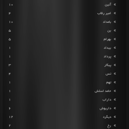
آئین
10
امیر رقاب
4
بامداد
10
بن
5
بهرام
5
بیداد
1
پرداد
1
پیکار
3
تس
4
تهم
1
حامد اسلش
1
داراب
1
داریوش
6
دیگرد
12
رخ
2