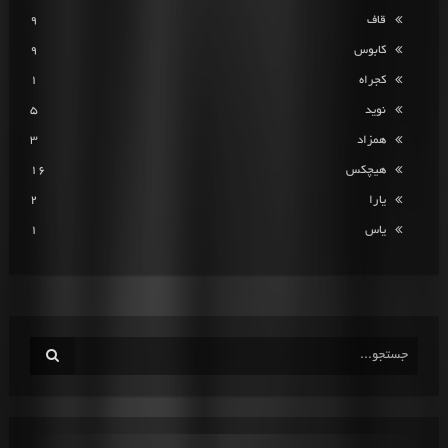
قاف
9
کابوس
9
کجراه
1
نوید
5
همزاد
3
هیچکس
16
یارا
2
یاس
1