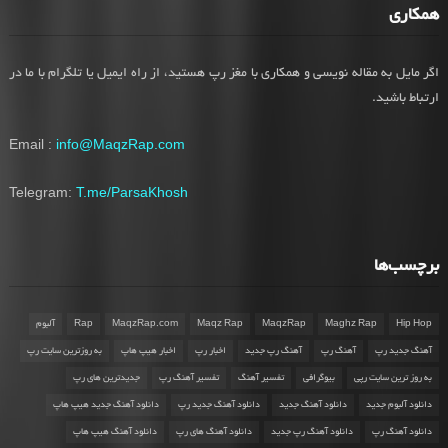
همکاری
اگر مایل به مقاله نویسی و همکاری با مغز رپ هستید، از راه ایمیل یا تلگرام با ما در
ارتباط باشید.
Email :
info@MaqzRap.com
Telegram:
T.me/ParsaKhosh
برچسب‌ها
Hip Hop
Maghz Rap
MaqzRap
Maqz Rap
MaqzRap.com
Rap
آلبوم
آهنگ جدید رپ
آهنگ رپ
آهنگ رپ جدید
اخبار رپ
اخبار هیپ هاپ
به روزترین سایت رپ
به روز ترین سایت رپی
بیوگرافی
تفسیر آهنگ
تفسیر آهنگ رپ
جدیدترین های رپ
دانلود آلبوم جدید
دانلود آهنگ جدید
دانلود آهنگ جدید رپ
دانلود آهنگ جدید هیپ هاپ
دانلود آهنگ رپ
دانلود آهنگ رپ جدید
دانلود آهنگ های رپ
دانلود آهنگ هیپ هاپ