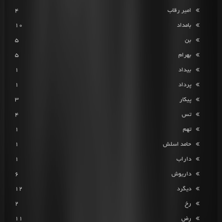
امیر رقاب
4
بامداد
10
بن
5
بهرام
5
بیداد
1
پرداد
1
پیکار
3
تس
4
تهم
1
حامد اسلش
1
داراب
1
داریوش
6
دیگرد
12
رخ
2
رض
11