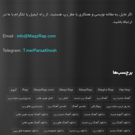
اگر مایل به مقاله نویسی و همکاری با مغز رپ هستید، از راه ایمیل یا تلگرام با ما در
ارتباط باشید.
Email :
info@MaqzRap.com
Telegram:
T.me/ParsaKhosh
برچسب‌ها
Hip Hop
Maghz Rap
MaqzRap
Maqz Rap
MaqzRap.com
Rap
آلبوم
آهنگ جدید رپ
آهنگ رپ
آهنگ رپ جدید
اخبار رپ
اخبار هیپ هاپ
به روزترین سایت رپ
به روز ترین سایت رپی
بیوگرافی
تفسیر آهنگ
تفسیر آهنگ رپ
جدیدترین های رپ
دانلود آلبوم جدید
دانلود آهنگ جدید
دانلود آهنگ جدید رپ
دانلود آهنگ جدید هیپ هاپ
دانلود آهنگ رپ
دانلود آهنگ رپ جدید
دانلود آهنگ های رپ
دانلود آهنگ هیپ هاپ
دانلود اهنگ جدید
دانلود رپ
دانلود رپ جدید
دانلود مجموعه رپ
دانلود مجموعه های رپی