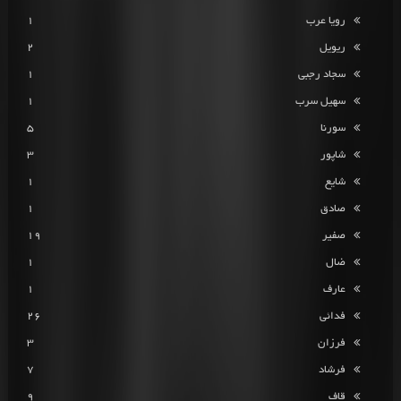
رویا عرب
1
ریویل
2
سجاد رجبی
1
سهیل سرب
1
سورنا
5
شاپور
3
شایع
1
صادق
1
صفیر
19
ضال
1
عارف
1
فدائی
26
فرزان
3
فرشاد
7
قاف
9