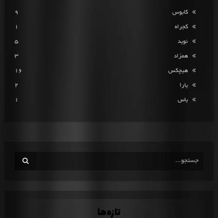
کابوس
9
کجراه
1
نوید
5
همزاد
3
هیچکس
16
یارا
2
یاس
1
تازه‌ها