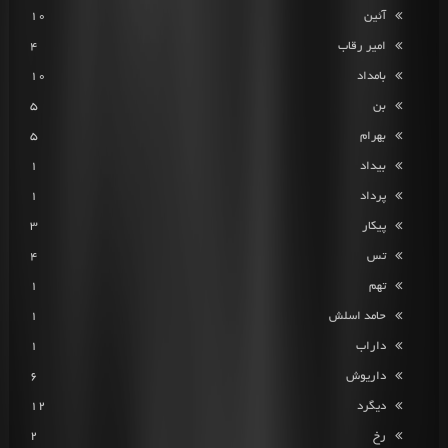
آئین
10
امیر رقاب
4
بامداد
10
بن
5
بهرام
5
بیداد
1
پرداد
1
پیکار
3
تس
4
تهم
1
حامد اسلش
1
داراب
1
داریوش
6
دیگرد
12
رخ
2