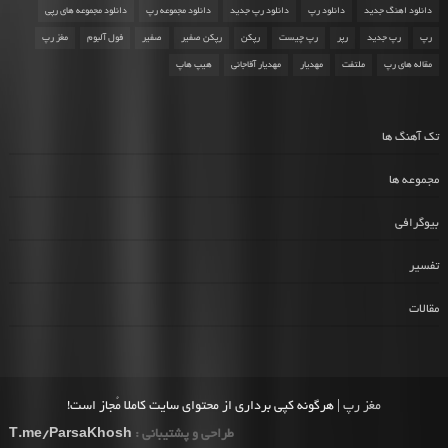
دانلود اهنگ جدید
دانلود رپ
دانلود رپ جدید
دانلود مجموعه رپ
دانلود مجموعه های رپی
رپ
رپ جدید
رپر
رپ چیست
رپکن
رپکن صفیر
صفیر
فول آلبوم
مغز رپ
مقاله های رپ
ملتفت
مهدیار
مهدیار آقاجانی
هیپ هاپ
تک آهنگ ها
مجموعه ها
بیوگرافی
تفسیر
مقالات
مغز رپ
| هرگونه کپی برداری از محتوای سایت کاملا مُجاز است!
طراحی و پشتیبانی :
T.me/ParsaKhosh