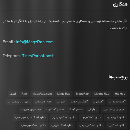
همکاری
اگر مایل به مقاله نویسی و همکاری با مغز رپ هستید، از راه ایمیل یا تلگرام با ما در
ارتباط باشید.
Email :
info@MaqzRap.com
Telegram:
T.me/ParsaKhosh
برچسب‌ها
Hip Hop
Maghz Rap
MaqzRap
Maqz Rap
MaqzRap.com
Rap
آلبوم
آهنگ جدید رپ
آهنگ رپ
آهنگ رپ جدید
اخبار رپ
اخبار هیپ هاپ
به روزترین سایت رپ
به روز ترین سایت رپی
بیوگرافی
تفسیر آهنگ
تفسیر آهنگ رپ
جدیدترین های رپ
دانلود آلبوم جدید
دانلود آهنگ جدید
دانلود آهنگ جدید رپ
دانلود آهنگ جدید هیپ هاپ
دانلود آهنگ رپ
دانلود آهنگ رپ جدید
دانلود آهنگ های رپ
دانلود آهنگ هیپ هاپ