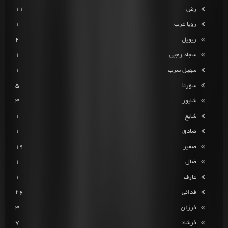
رض
11
رویا عرب
1
ریویل
2
سجاد رجبی
1
سهیل سرب
1
سورنا
5
شاپور
3
شایع
1
صادق
1
صفیر
19
ضال
1
عارف
1
فدائی
26
فرزان
3
فرشاد
7