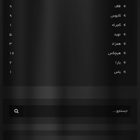
قاف
9
کابوس
9
کجراه
1
نوید
5
همزاد
3
هیچکس
16
یارا
2
یاس
1