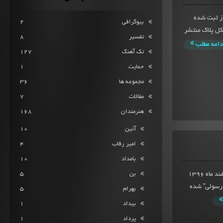
اد و یارامیانگین امتیاز 9.7 از 176 امتیاز ثبت شده
بیوگرافی
2
یارا در سوم تیرماه 1394 تحت تشکل پلاک منتشر
تفسیر
8
دامه مطلب
تک آهنگ
127
حمایت
1
مجموعه ها
36
مقالات
7
هنرمندان
168
آئین
10
امیر رقاب
4
بامداد
10
بن
5
آهنگ شمس از صفیر با آهنگسازی سعید دهقان در یازدهم اسفند ماه 1396
 رسولی” شده
بهرام
5
بیداد
1
پرداد
1