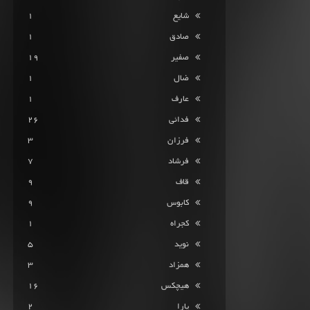
شایع
1
صادق
1
صفیر
19
ضال
1
عارف
1
فدائی
26
فرزان
3
فرشاد
7
قاف
9
کابوس
9
کجراه
1
نوید
5
همزاد
3
هیچکس
16
یارا
2