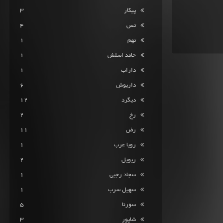
پیکار
3
تس
4
تهم
1
حامد اسلش
1
داراب
1
داریوش
6
دیگرد
12
رخ
2
رض
11
رویا عرب
1
ریویل
2
سجاد رجبی
1
سهیل سرب
1
سورنا
5
شاپور
3