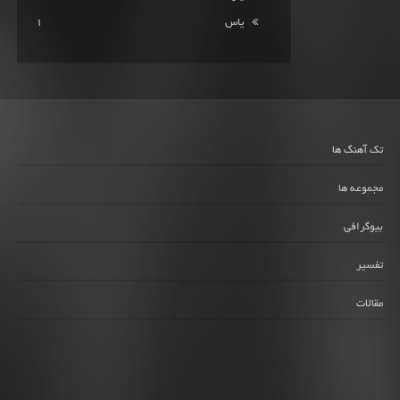
یاس
1
تک آهنگ ها
مجموعه ها
بیوگرافی
تفسیر
مقالات