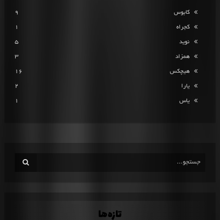
کابوس
9
کجراه
1
نوید
5
همزاد
3
هیچکس
16
یارا
2
یاس
1
تازه‌ها