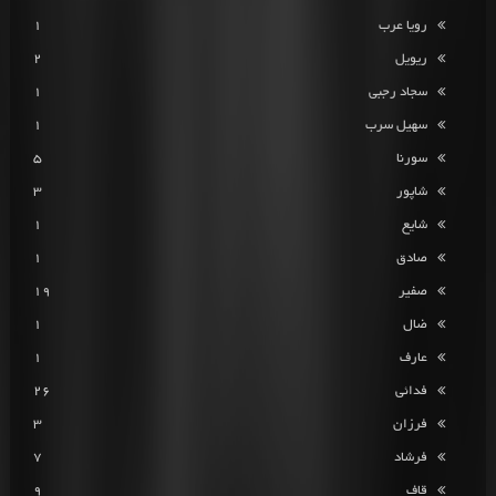
رویا عرب
1
ریویل
2
سجاد رجبی
1
سهیل سرب
1
سورنا
5
شاپور
3
شایع
1
صادق
1
صفیر
19
ضال
1
عارف
1
فدائی
26
فرزان
3
فرشاد
7
قاف
9