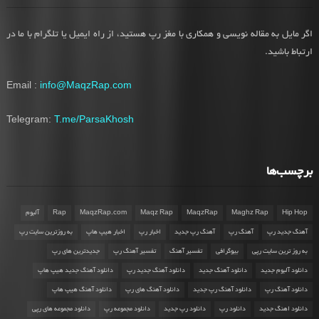
اگر مایل به مقاله نویسی و همکاری با مغز رپ هستید، از راه ایمیل یا تلگرام با ما در
ارتباط باشید.
Email :
info@MaqzRap.com
Telegram:
T.me/ParsaKhosh
برچسب‌ها
Hip Hop
Maghz Rap
MaqzRap
Maqz Rap
MaqzRap.com
Rap
آلبوم
آهنگ جدید رپ
آهنگ رپ
آهنگ رپ جدید
اخبار رپ
اخبار هیپ هاپ
به روزترین سایت رپ
به روز ترین سایت رپی
بیوگرافی
تفسیر آهنگ
تفسیر آهنگ رپ
جدیدترین های رپ
دانلود آلبوم جدید
دانلود آهنگ جدید
دانلود آهنگ جدید رپ
دانلود آهنگ جدید هیپ هاپ
دانلود آهنگ رپ
دانلود آهنگ رپ جدید
دانلود آهنگ های رپ
دانلود آهنگ هیپ هاپ
دانلود اهنگ جدید
دانلود رپ
دانلود رپ جدید
دانلود مجموعه رپ
دانلود مجموعه های رپی