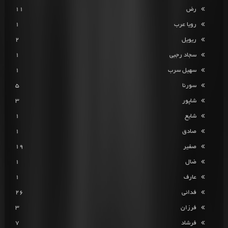
رض
11
رویا عرب
1
ریویل
2
سجاد رجبی
1
سهیل سرب
1
سورنا
5
شاپور
3
شایع
1
صادق
1
صفیر
19
ضال
1
عارف
1
فدائی
26
فرزان
3
فرشاد
7