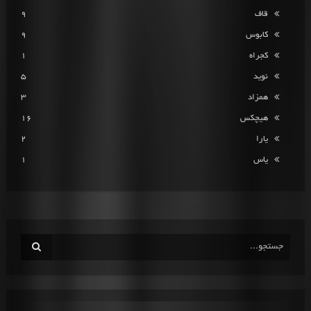
قاف
9
کابوس
9
کجراه
1
نوید
5
همزاد
3
هیچکس
16
یارا
2
یاس
1