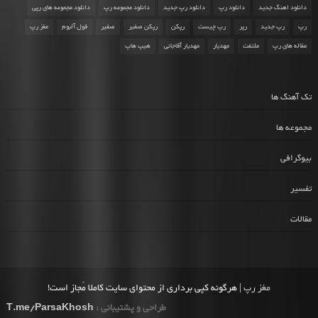
دانلود اهنگ جدید
دانلود رپ
دانلود رپ جدید
دانلود مجموعه رپ
دانلود مجموعه های رپی
رپ
رپ جدید
رپر
رپ چیست
رپکن
رپکن صفیر
صفیر
فول آلبوم
مغز رپ
مقاله های رپ
ملتفت
مهدیار
مهدیار آقاجانی
هیپ هاپ
تک آهنگ ها
مجموعه ها
بیوگرافی
تفسیر
مقالات
مغز رپ
| هرگونه کپی برداری از محتوای سایت کاملا مُجاز است!
طراحی و پشتیبانی :
T.me/ParsaKhosh