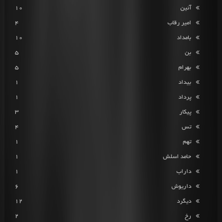
آئین
10
امیر رقاب
4
بامداد
10
بن
5
بهرام
5
بیداد
1
پرداد
1
پیکار
3
تس
4
تهم
1
حامد اسلش
1
داراب
1
داریوش
6
دیگرد
12
رخ
2