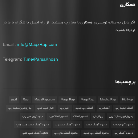
همکاری
اگر مایل به مقاله نویسی و همکاری با مغز رپ هستید، از راه ایمیل یا تلگرام با ما در
ارتباط باشید.
Email :
info@MaqzRap.com
Telegram:
T.me/ParsaKhosh
برچسب‌ها
Hip Hop
Maghz Rap
MaqzRap
Maqz Rap
MaqzRap.com
Rap
آلبوم
آهنگ جدید رپ
آهنگ رپ
آهنگ رپ جدید
اخبار رپ
اخبار هیپ هاپ
به روزترین سایت رپ
به روز ترین سایت رپی
بیوگرافی
تفسیر آهنگ
تفسیر آهنگ رپ
جدیدترین های رپ
دانلود آلبوم جدید
دانلود آهنگ جدید
دانلود آهنگ جدید رپ
دانلود آهنگ جدید هیپ هاپ
دانلود آهنگ رپ
دانلود آهنگ رپ جدید
دانلود آهنگ های رپ
دانلود آهنگ هیپ هاپ