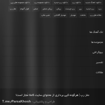
دانلود اهنگ جدید
دانلود رپ
دانلود رپ جدید
دانلود مجموعه رپ
دانلود مجموعه های رپی
رپ
رپ جدید
رپر
رپ چیست
رپکن
رپکن صفیر
صفیر
فول آلبوم
مغز رپ
مقاله های رپ
ملتفت
مهدیار
مهدیار آقاجانی
هیپ هاپ
تک آهنگ ها
مجموعه ها
بیوگرافی
تفسیر
مقالات
مغز رپ
| هرگونه کپی برداری از محتوای سایت کاملا مُجاز است!
طراحی و پشتیبانی :
T.me/ParsaKhosh