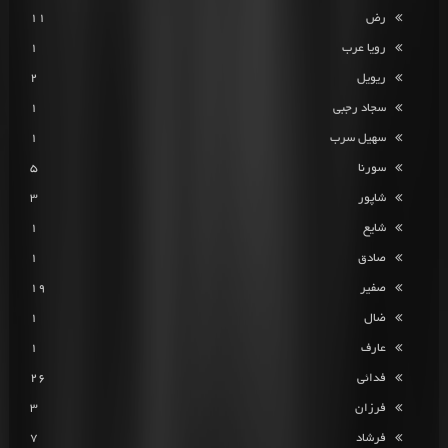
رض
11
رویا عرب
1
ریویل
2
سجاد رجبی
1
سهیل سرب
1
سورنا
5
شاپور
3
شایع
1
صادق
1
صفیر
19
ضال
1
عارف
1
فدائی
26
فرزان
3
فرشاد
7