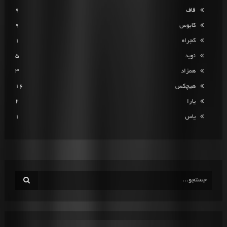
قاف
9
کابوس
9
کجراه
1
نوید
5
همزاد
3
هیچکس
16
یارا
2
یاس
1