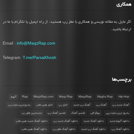
همکاری
اگر مایل به مقاله نویسی و همکاری با مغز رپ هستید، از راه ایمیل یا تلگرام با ما در
ارتباط باشید.
Email :
info@MaqzRap.com
Telegram:
T.me/ParsaKhosh
برچسب‌ها
Hip Hop
Maghz Rap
MaqzRap
Maqz Rap
MaqzRap.com
Rap
آلبوم
آهنگ جدید رپ
آهنگ رپ
آهنگ رپ جدید
اخبار رپ
اخبار هیپ هاپ
به روزترین سایت رپ
به روز ترین سایت رپی
بیوگرافی
تفسیر آهنگ
تفسیر آهنگ رپ
جدیدترین های رپ
دانلود آلبوم جدید
دانلود آهنگ جدید
دانلود آهنگ جدید رپ
دانلود آهنگ جدید هیپ هاپ
دانلود آهنگ رپ
دانلود آهنگ رپ جدید
دانلود آهنگ های رپ
دانلود آهنگ هیپ هاپ