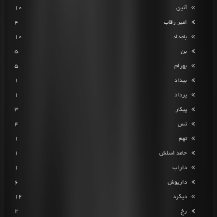
آئین
10
امیر رقاب
4
بامداد
10
بن
5
بهرام
5
بیداد
1
پرداد
1
پیکار
3
تس
4
تهم
1
حامد اسلش
1
داراب
1
داریوش
6
دیگرد
12
رخ
2