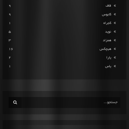
قاف
9
کابوس
9
کجراه
1
نوید
5
همزاد
3
هیچکس
16
یارا
2
یاس
1