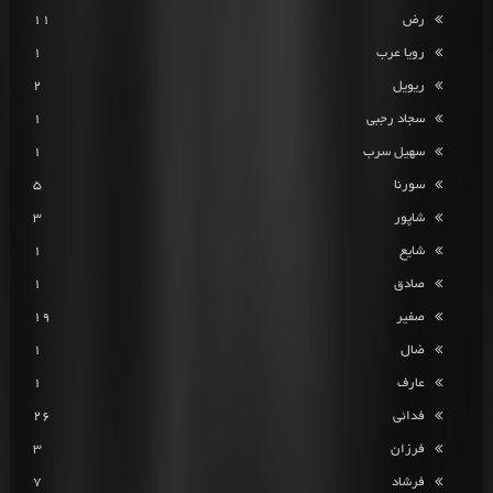
رض
11
رویا عرب
1
ریویل
2
سجاد رجبی
1
سهیل سرب
1
سورنا
5
شاپور
3
شایع
1
صادق
1
صفیر
19
ضال
1
عارف
1
فدائی
26
فرزان
3
فرشاد
7