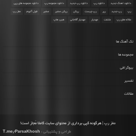
دانلود اهنگ جدید
دانلود رپ
دانلود رپ جدید
دانلود مجموعه رپ
دانلود مجموعه های رپی
رپ
رپ جدید
رپر
رپ چیست
رپکن
رپکن صفیر
صفیر
فول آلبوم
مغز رپ
مقاله های رپ
ملتفت
مهدیار
مهدیار آقاجانی
هیپ هاپ
تک آهنگ ها
مجموعه ها
بیوگرافی
تفسیر
مقالات
مغز رپ
| هرگونه کپی برداری از محتوای سایت کاملا مُجاز است!
طراحی و پشتیبانی :
T.me/ParsaKhosh