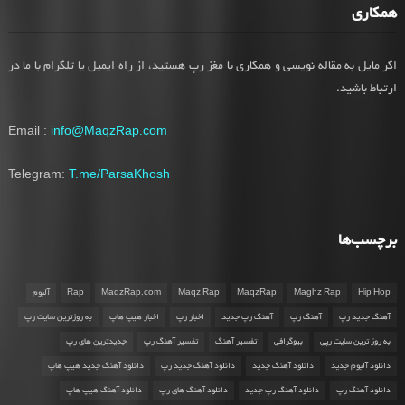
همکاری
اگر مایل به مقاله نویسی و همکاری با مغز رپ هستید، از راه ایمیل یا تلگرام با ما در
ارتباط باشید.
Email :
info@MaqzRap.com
Telegram:
T.me/ParsaKhosh
برچسب‌ها
Hip Hop
Maghz Rap
MaqzRap
Maqz Rap
MaqzRap.com
Rap
آلبوم
آهنگ جدید رپ
آهنگ رپ
آهنگ رپ جدید
اخبار رپ
اخبار هیپ هاپ
به روزترین سایت رپ
به روز ترین سایت رپی
بیوگرافی
تفسیر آهنگ
تفسیر آهنگ رپ
جدیدترین های رپ
دانلود آلبوم جدید
دانلود آهنگ جدید
دانلود آهنگ جدید رپ
دانلود آهنگ جدید هیپ هاپ
دانلود آهنگ رپ
دانلود آهنگ رپ جدید
دانلود آهنگ های رپ
دانلود آهنگ هیپ هاپ