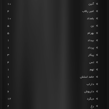
آئین
10
امیر رقاب
4
بامداد
10
بن
5
بهرام
5
بیداد
1
پرداد
1
پیکار
3
تس
4
تهم
1
حامد اسلش
1
داراب
1
داریوش
6
دیگرد
12
رخ
2