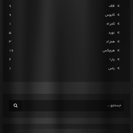
قاف
9
کابوس
9
کجراه
1
نوید
5
همزاد
3
هیچکس
16
یارا
2
یاس
1