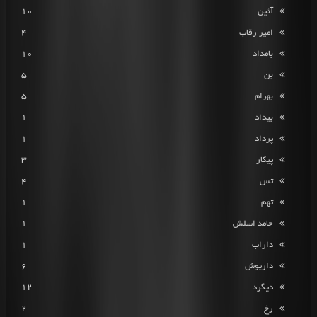
آئین
10
امیر رقاب
4
بامداد
10
بن
5
بهرام
5
بیداد
1
پرداد
1
پیکار
3
تس
4
تهم
1
حامد اسلش
1
داراب
1
داریوش
6
دیگرد
12
رخ
2