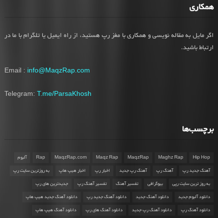
همکاری
اگر مایل به مقاله نویسی و همکاری با مغز رپ هستید، از راه ایمیل یا تلگرام با ما در
ارتباط باشید.
Email :
info@MaqzRap.com
Telegram:
T.me/ParsaKhosh
برچسب‌ها
Hip Hop
Maghz Rap
MaqzRap
Maqz Rap
MaqzRap.com
Rap
آلبوم
آهنگ جدید رپ
آهنگ رپ
آهنگ رپ جدید
اخبار رپ
اخبار هیپ هاپ
به روزترین سایت رپ
به روز ترین سایت رپی
بیوگرافی
تفسیر آهنگ
تفسیر آهنگ رپ
جدیدترین های رپ
دانلود آلبوم جدید
دانلود آهنگ جدید
دانلود آهنگ جدید رپ
دانلود آهنگ جدید هیپ هاپ
دانلود آهنگ رپ
دانلود آهنگ رپ جدید
دانلود آهنگ های رپ
دانلود آهنگ هیپ هاپ