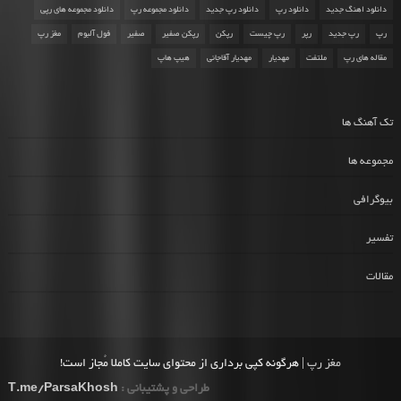
دانلود اهنگ جدید
دانلود رپ
دانلود رپ جدید
دانلود مجموعه رپ
دانلود مجموعه های رپی
رپ
رپ جدید
رپر
رپ چیست
رپکن
رپکن صفیر
صفیر
فول آلبوم
مغز رپ
مقاله های رپ
ملتفت
مهدیار
مهدیار آقاجانی
هیپ هاپ
تک آهنگ ها
مجموعه ها
بیوگرافی
تفسیر
مقالات
مغز رپ
| هرگونه کپی برداری از محتوای سایت کاملا مُجاز است!
طراحی و پشتیبانی :
T.me/ParsaKhosh