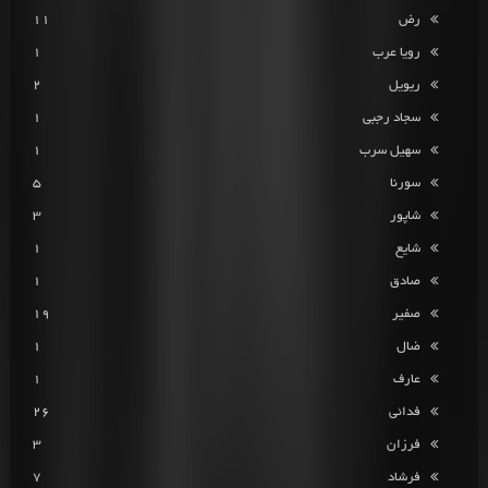
رض
11
رویا عرب
1
ریویل
2
سجاد رجبی
1
سهیل سرب
1
سورنا
5
شاپور
3
شایع
1
صادق
1
صفیر
19
ضال
1
عارف
1
فدائی
26
فرزان
3
فرشاد
7