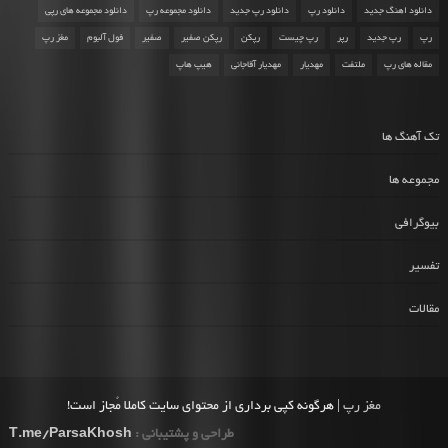
دانلود اهنگ جدید
دانلود رپ
دانلود رپ جدید
دانلود مجموعه رپ
دانلود مجموعه های رپی
رپ
رپ جدید
رپر
رپ چیست
رپکن
رپکن صفیر
صفیر
فول آلبوم
مغز رپ
مقاله های رپ
ملتفت
مهدیار
مهدیار آقاجانی
هیپ هاپ
تک آهنگ ها
مجموعه ها
بیوگرافی
تفسیر
مقالات
مغز رپ
| هرگونه کپی برداری از محتوای سایت کاملا مُجاز است!
طراحی و پشتیبانی :
T.me/ParsaKhosh