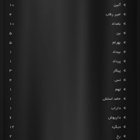
آئین
10
امیر رقاب
4
بامداد
10
بن
5
بهرام
5
بیداد
1
پرداد
1
پیکار
3
تس
4
تهم
1
حامد اسلش
1
داراب
1
داریوش
6
دیگرد
12
رخ
2