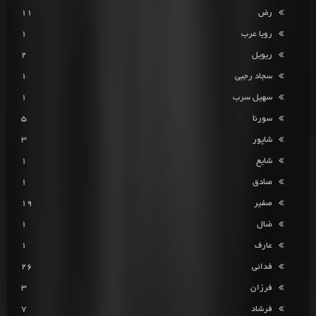
رض
11
رویا عرب
1
ریویل
2
سجاد رجبی
1
سهیل سرب
1
سورنا
5
شاپور
3
شایع
1
صادق
1
صفیر
19
ضال
1
عارف
1
فدائی
26
فرزان
3
فرشاد
7