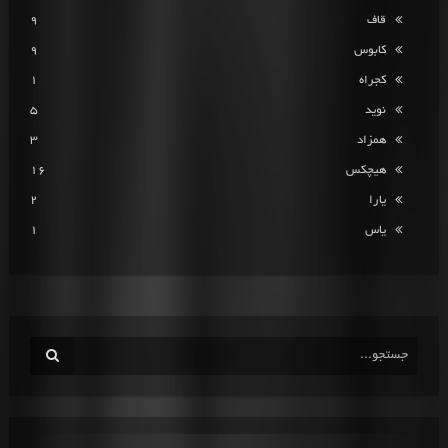
قاف
9
کابوس
9
کجراه
1
نوید
5
همزاد
3
هیچکس
16
یارا
2
یاس
1