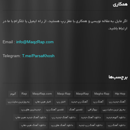
همکاری
اگر مایل به مقاله نویسی و همکاری با مغز رپ هستید، از راه ایمیل یا تلگرام با ما در
ارتباط باشید.
Email :
info@MaqzRap.com
Telegram:
T.me/ParsaKhosh
برچسب‌ها
Hip Hop
Maghz Rap
MaqzRap
Maqz Rap
MaqzRap.com
Rap
آلبوم
آهنگ جدید رپ
آهنگ رپ
آهنگ رپ جدید
اخبار رپ
اخبار هیپ هاپ
به روزترین سایت رپ
به روز ترین سایت رپی
بیوگرافی
تفسیر آهنگ
تفسیر آهنگ رپ
جدیدترین های رپ
دانلود آلبوم جدید
دانلود آهنگ جدید
دانلود آهنگ جدید رپ
دانلود آهنگ جدید هیپ هاپ
دانلود آهنگ رپ
دانلود آهنگ رپ جدید
دانلود آهنگ های رپ
دانلود آهنگ هیپ هاپ